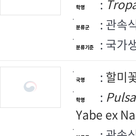
:
Trop
학명
: 관속
분류군
: 국가
분류기준
:
할미
국명
:
Pulsa
학명
Yabe ex Na
: 관속