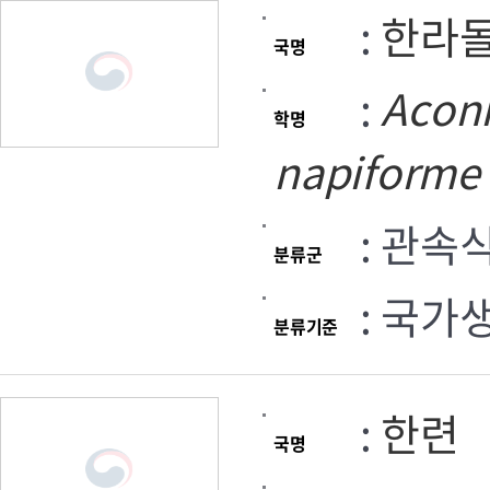
:
한라
국명
:
Acon
학명
napiforme
: 관속
분류군
: 국가
분류기준
:
한련
국명