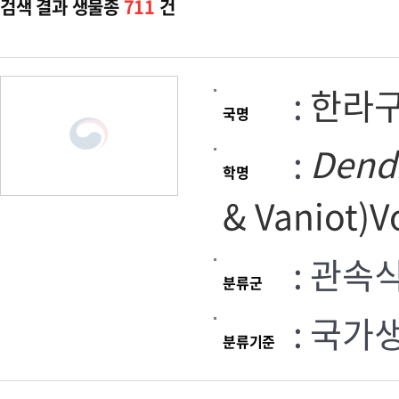
검색 결과 생물종
711
건
:
한라
국명
:
Dend
학명
& Vaniot)V
: 관속
분류군
: 국가
분류기준