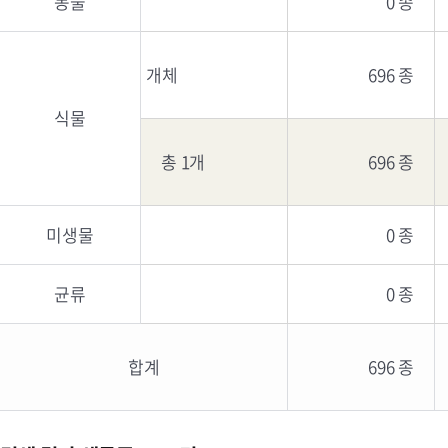
동물
0 종
개체
696 종
식물
총 1개
696 종
미생물
0 종
균류
0 종
합계
696 종