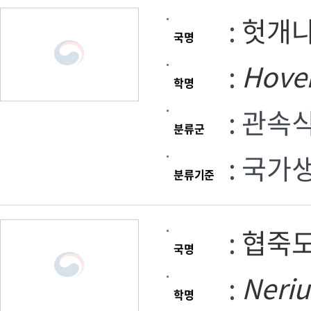
:
헛개
국명
:
Hove
학명
: 관속
분류군
: 국가
분류기준
:
협죽
국명
:
Neri
학명