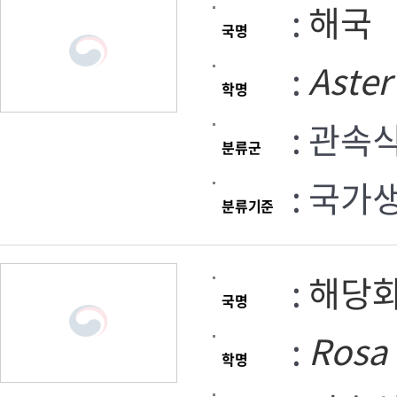
:
해국
국명
:
Aster
학명
: 관속
분류군
: 국가
분류기준
:
해당
국명
:
Rosa
학명