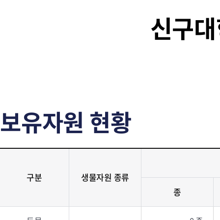
신구대
보유자원 현황
구분
생물자원 종류
종