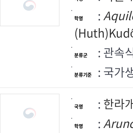
:
Aquil
학명
(Huth)Kudo
: 관속
분류군
: 국가
분류기준
:
한라
국명
:
Arun
학명