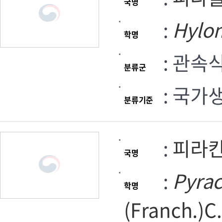
국명
:
Hylo
학명
: 관속
분류군
: 국가
분류기준
:
피라
국명
:
Pyra
학명
(Franch.)C