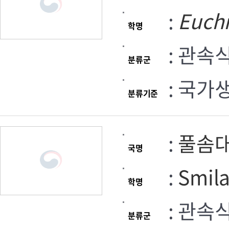
:
Euch
학명
: 관속
분류군
: 국가
분류기준
:
풀솜
국명
:
Smil
학명
: 관속
분류군