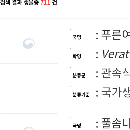
검색 결과 생물종
711
건
:
푸른
국명
:
Vera
학명
: 관속
분류군
: 국가
분류기준
:
풀솜
국명