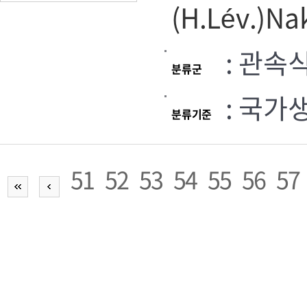
(H.Lév.)Na
: 관속
분류군
: 국가
분류기준
51
52
53
54
55
56
57