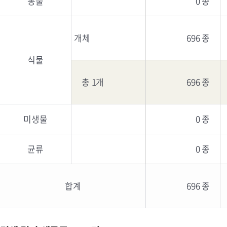
동물
0 종
개체
696 종
식물
총 1개
696 종
미생물
0 종
균류
0 종
합계
696 종