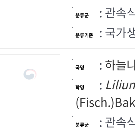
: 관속
분류군
: 국가
분류기준
:
하늘
국명
:
Liliu
학명
(Fisch.)Ba
: 관속
분류군