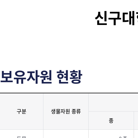
신구대
보유자원 현황
구분
생물자원 종류
종