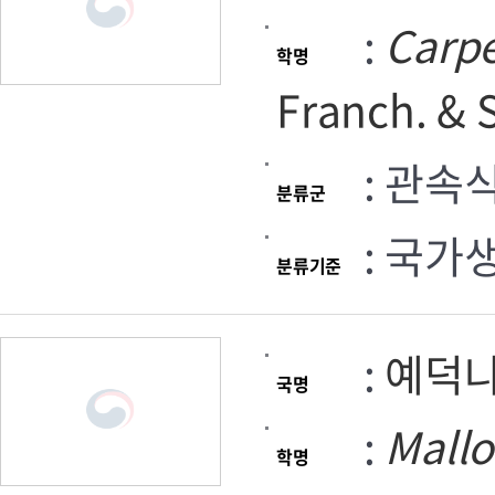
:
Carp
학명
Franch. & 
: 관속
분류군
: 국가
분류기준
:
예덕
국명
:
Mallo
학명