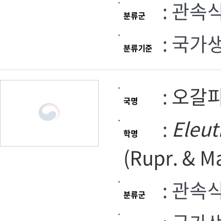
: 관속
분류군
: 국가
분류기준
:
오갈
국명
:
Eleu
학명
(Rupr. & Ma
: 관속
분류군