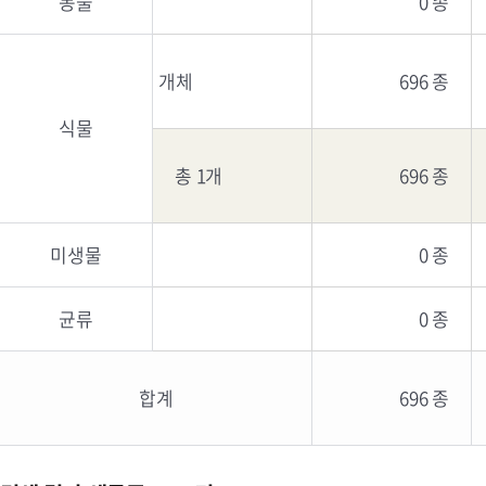
동물
0 종
개체
696 종
식물
총 1개
696 종
미생물
0 종
균류
0 종
합계
696 종