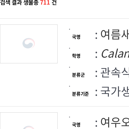
검색 결과 생물종
711
건
:
여름
국명
:
Cala
학명
: 관속
분류군
: 국가
분류기준
:
여우
국명