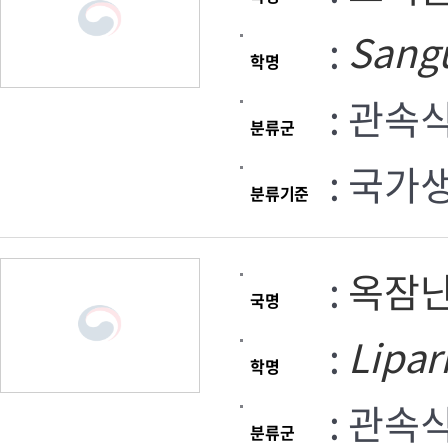
:
Sang
학명
: 관속
분류군
: 국가
분류기준
:
옥잠
국명
:
Lipar
학명
: 관속
분류군