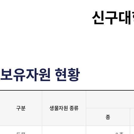
신구대
보유자원 현황
구분
생물자원 종류
종