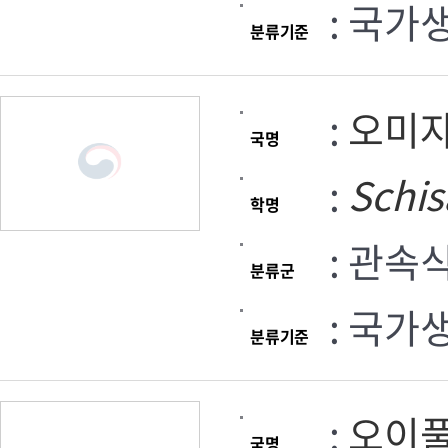
: 국가
분류기준
:
오미
국명
:
Schi
학명
: 관속
분류군
: 국가
분류기준
:
오이
국명