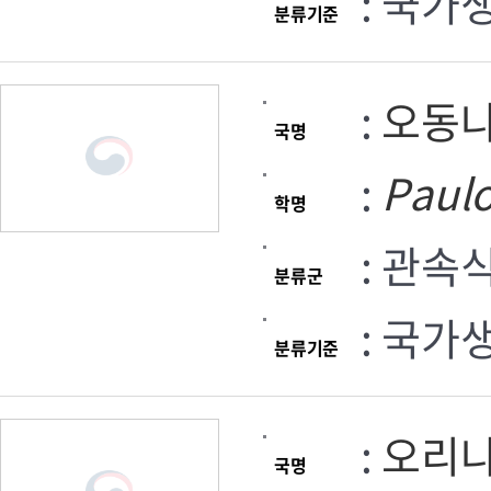
: 국가
분류기준
:
오동
국명
:
Paul
학명
: 관속
분류군
: 국가
분류기준
:
오리
국명