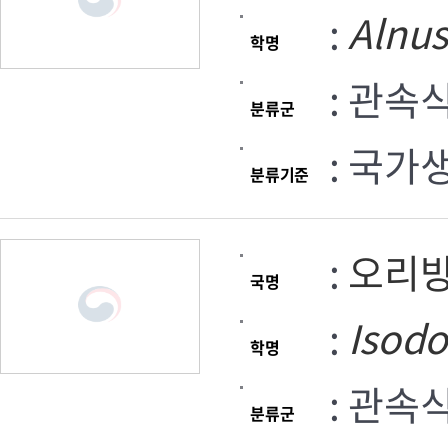
:
Alnus
학명
: 관속
분류군
: 국가
분류기준
:
오리
국명
:
Isod
학명
: 관속
분류군