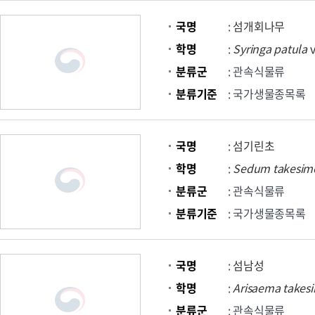
국명
:
섬개회나무
학명
:
Syringa
patula
v
분류군
: 관속식물류
분류기준
: 국가생물종목록
국명
:
섬기린초
학명
:
Sedum
takesim
분류군
: 관속식물류
분류기준
: 국가생물종목록
국명
:
섬남성
학명
:
Arisaema
takes
분류군
: 관속식물류