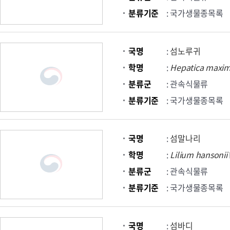
분류기준
: 국가생물종목록
국명
:
섬노루귀
학명
:
Hepatica
maxi
분류군
: 관속식물류
분류기준
: 국가생물종목록
국명
:
섬말나리
학명
:
Lilium
hansonii
분류군
: 관속식물류
분류기준
: 국가생물종목록
국명
:
섬바디