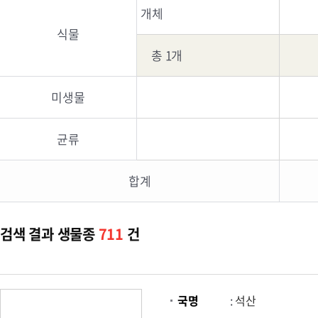
개체
식물
총 1개
미생물
균류
합계
검색 결과 생물종
711
건
국명
:
석산