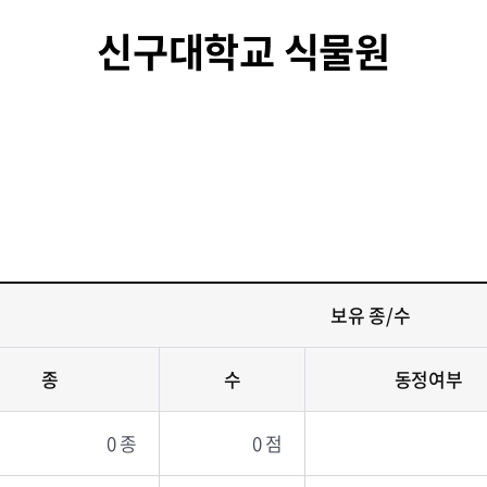
신구대학교 식물원
보유 종/수
종
수
동정여부
0 종
0 점