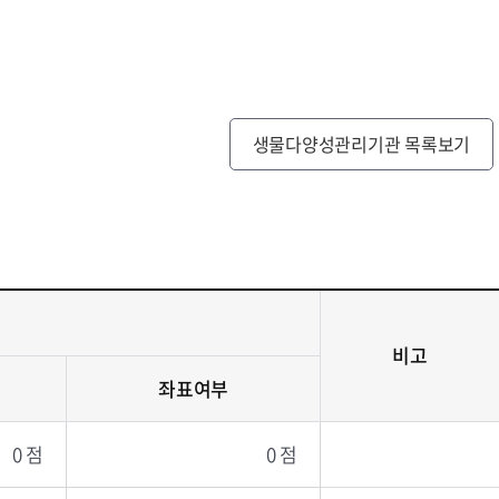
생물다양성관리기관 목록보기
비고
좌표여부
0 점
0 점