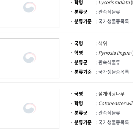
학명
:
Lycoris
radiata
(
분류군
: 관속식물류
분류기준
: 국가생물종목록
국명
:
석위
학명
:
Pyrrosia
lingua
(
분류군
: 관속식물류
분류기준
: 국가생물종목록
국명
:
섬개야광나무
학명
:
Cotoneaster
wil
분류군
: 관속식물류
분류기준
: 국가생물종목록