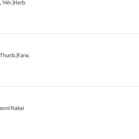
L'Hér.)Herb.
Thunb.)Farw.
sonii
Nakai