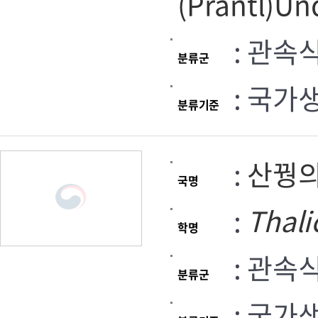
(Prantl)Un
: 관속
분류군
: 국가
분류기준
:
산꿩
국명
:
Thali
학명
: 관속
분류군
: 국가