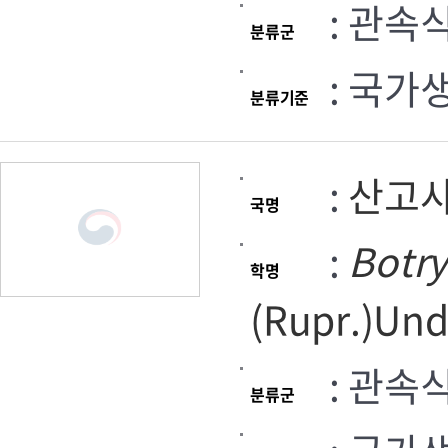
: 관속
분류군
: 국가
분류기준
:
산고
국명
:
Botr
학명
(Rupr.)Und
: 관속
분류군