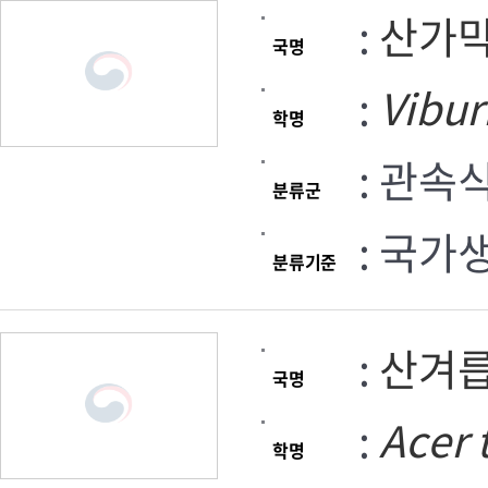
:
산가
국명
:
Vibu
학명
: 관속
분류군
: 국가
분류기준
:
산겨
국명
:
Acer
학명