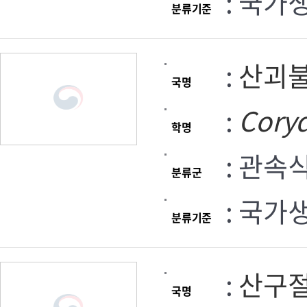
: 국가
분류기준
:
산괴
국명
:
Coryd
학명
: 관속
분류군
: 국가
분류기준
:
산구
국명