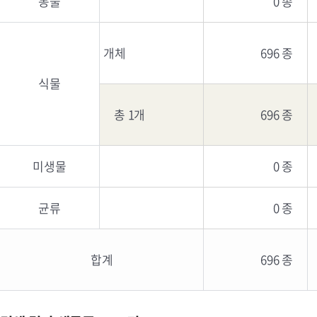
동물
0 종
개체
696 종
식물
총 1개
696 종
미생물
0 종
균류
0 종
합계
696 종