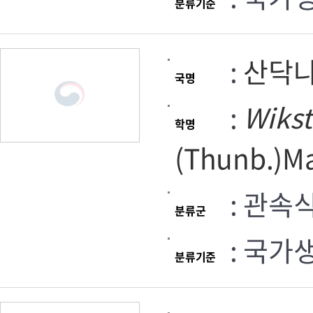
분류기준
:
산닥
국명
:
Wiks
학명
(Thunb.)M
: 관속
분류군
: 국가
분류기준