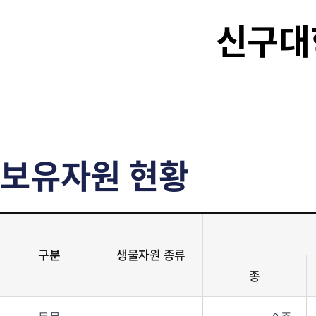
신구대
보유자원 현황
구분
생물자원 종류
종