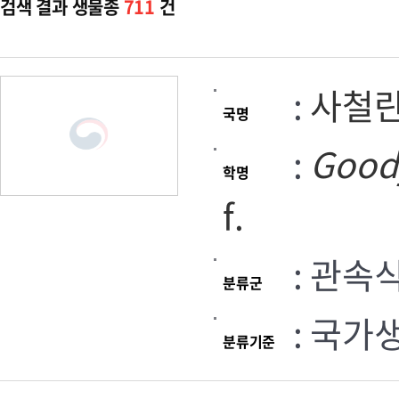
검색 결과 생물종
711
건
:
사철
국명
:
Good
학명
f.
: 관속
분류군
: 국가
분류기준