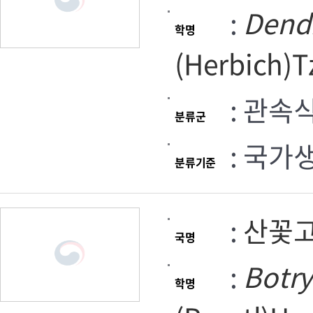
:
Dend
학명
(Herbich)T
: 관속
분류군
: 국가
분류기준
:
산꽃
국명
:
Botr
학명