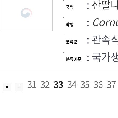
:
산딸
국명
:
Corn
학명
: 관속
분류군
: 국가
분류기준
31
32
33
34
35
36
37