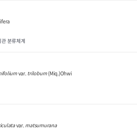
ifera
기관 분류체계
nifolium
var.
trilobum
(Miq.)Ohwi
iculata
var.
matsumurana