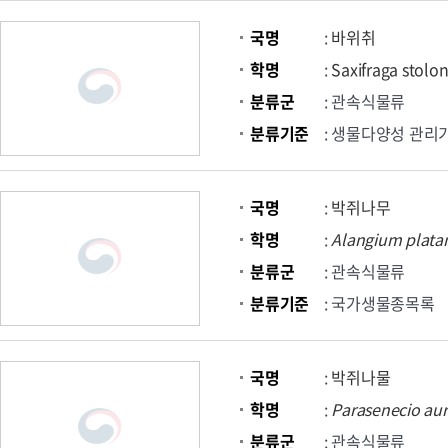
국명
:
바위취
학명
:
Saxifraga stolon
분류군
: 관속식물류
분류기준
: 생물다양성 관리
국명
:
박쥐나무
학명
:
Alangium
plata
분류군
: 관속식물류
분류기준
: 국가생물종목록
국명
:
박쥐나물
학명
:
Parasenecio
aur
분류군
: 관속식물류