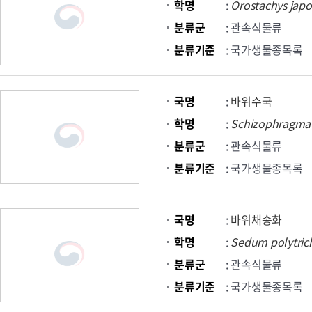
학명
:
Orostachys
japo
분류군
: 관속식물류
분류기준
: 국가생물종목록
국명
:
바위수국
학명
:
Schizophragma
분류군
: 관속식물류
분류기준
: 국가생물종목록
국명
:
바위채송화
학명
:
Sedum
polytric
분류군
: 관속식물류
분류기준
: 국가생물종목록