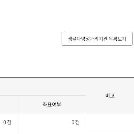
생물다양성관리기관 목록보기
비고
좌표여부
0 점
0 점