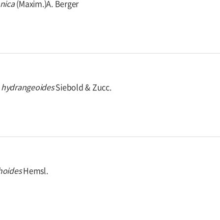
nica
(Maxim.)A. Berger
hydrangeoides
Siebold & Zucc.
hoides
Hemsl.