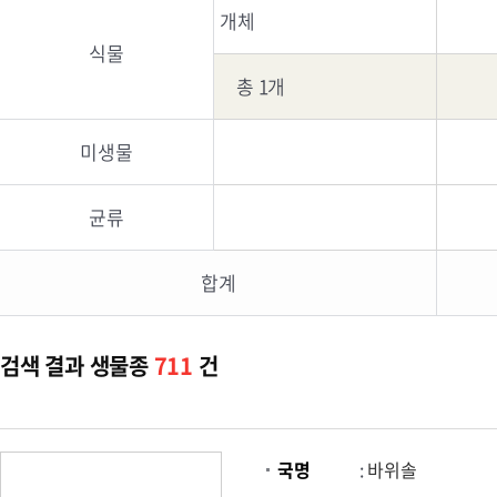
개체
식물
총 1개
미생물
균류
합계
검색 결과 생물종
711
건
국명
:
바위솔