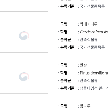
분류기준
: 국가생물종목록
국명
:
박태기나무
학명
:
Cercis
chinensis
분류군
: 관속식물류
분류기준
: 국가생물종목록
국명
:
반송
학명
:
Pinus densiflora
분류군
: 관속식물류
분류기준
: 생물다양성 관리
국명
:
밤나무