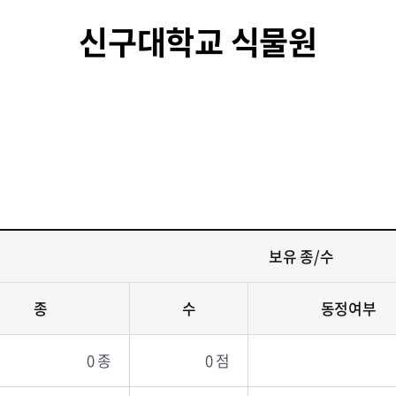
신구대학교 식물원
보유 종/수
종
수
동정여부
0 종
0 점