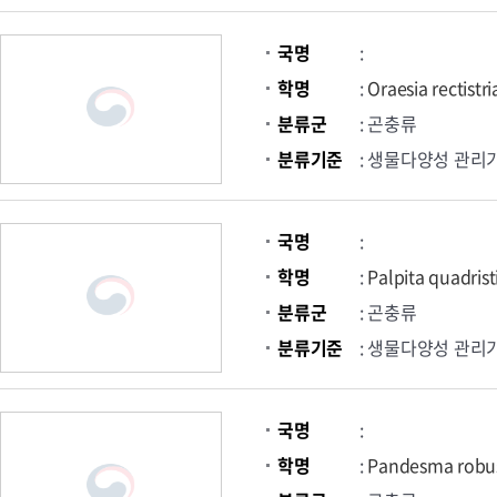
국명
:
학명
:
Oraesia rectistr
분류군
: 곤충류
분류기준
: 생물다양성 관리
국명
:
학명
:
Palpita quadris
분류군
: 곤충류
분류기준
: 생물다양성 관리
국명
:
학명
:
Pandesma robu