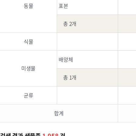
동물
표본
총 2개
식물
배양체
미생물
총 1개
균류
합계
검색 결과 생물종
1,958
건