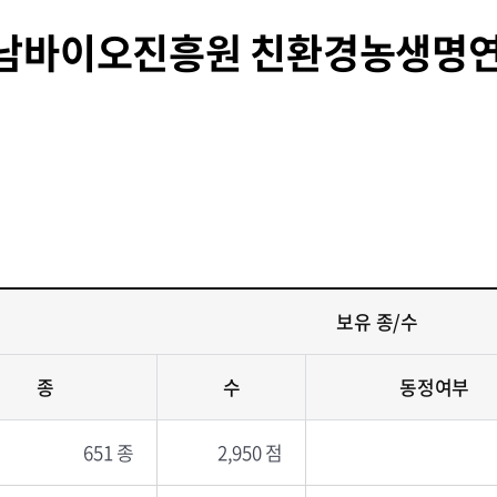
전남바이오진흥원 친환경농생명
보유 종/수
종
수
동정여부
651 종
2,950 점