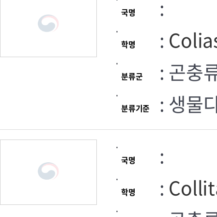
:
국명
:
Colia
학명
: 곤충
분류군
: 생물
분류기준
:
국명
:
Colli
학명