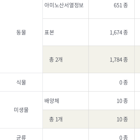
아미노산서열정보
651 종
동물
표본
1,674 종
총 2개
1,784 종
식물
0 종
배양체
10 종
미생물
총 1개
10 종
균류
0 종