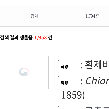
합계
1,794 종
검색 결과 생물종
1,958
건
:
흰제
국명
:
Chion
학명
1859)