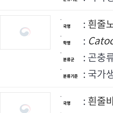
:
흰줄
국명
:
Catoc
학명
: 곤충
분류군
: 국가
분류기준
:
흰줄
국명