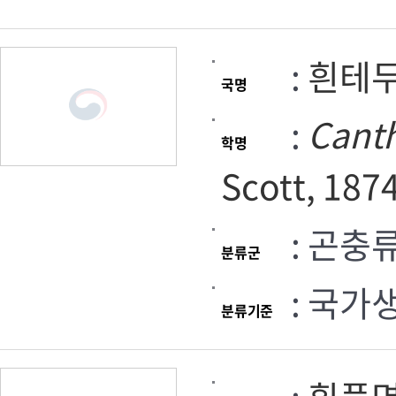
:
흰테
국명
:
Cant
학명
Scott, 187
: 곤충
분류군
: 국가
분류기준