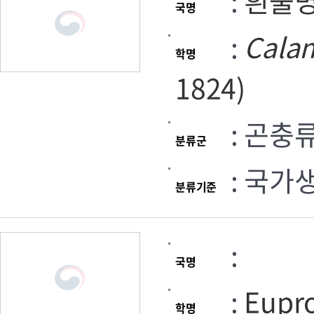
:
흰풀
국명
:
Cala
학명
1824)
: 곤충
분류군
: 국가
분류기준
:
국명
:
Eupro
학명