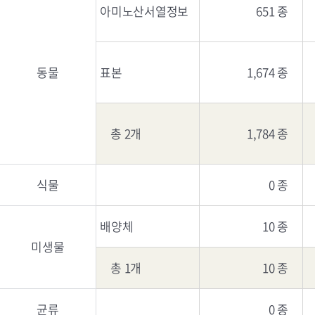
아미노산서열정보
651 종
동물
표본
1,674 종
총 2개
1,784 종
식물
0 종
배양체
10 종
미생물
총 1개
10 종
균류
0 종