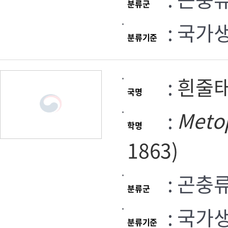
분류군
: 국가
분류기준
:
흰줄
국명
:
Meto
학명
1863)
: 곤충
분류군
: 국가
분류기준