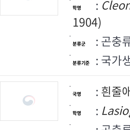
:
Cleon
학명
1904)
: 곤충
분류군
: 국가
분류기준
:
흰줄
국명
:
Lasi
학명
: 곤충