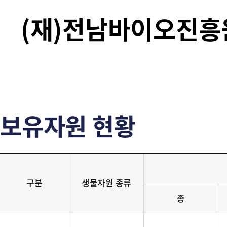
(재)전남바이오진
보유자원 현황
구분
생물자원 종류
종