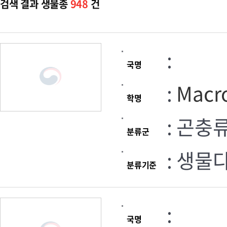
검색 결과 생물종
948
건
:
국명
:
Macro
학명
: 곤충
분류군
: 생물
분류기준
:
국명