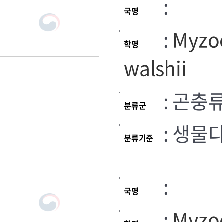
:
국명
:
Myzoc
학명
walshii
: 곤충
분류군
: 생물
분류기준
:
국명
:
Myzoc