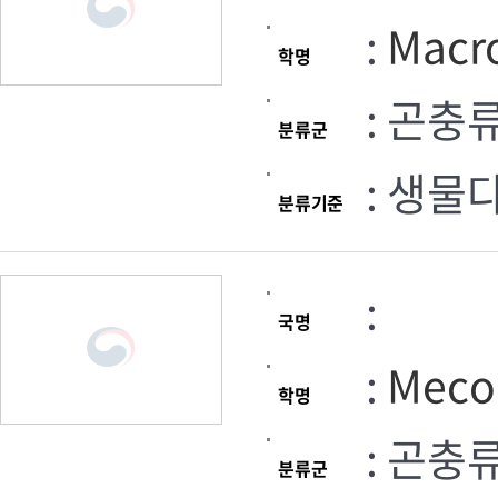
:
Macr
학명
: 곤충
분류군
: 생물
분류기준
:
국명
:
Mecop
학명
: 곤충
분류군