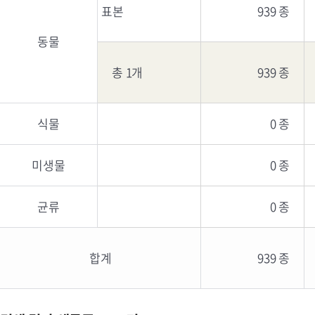
표본
939 종
동물
총 1개
939 종
식물
0 종
미생물
0 종
균류
0 종
합계
939 종