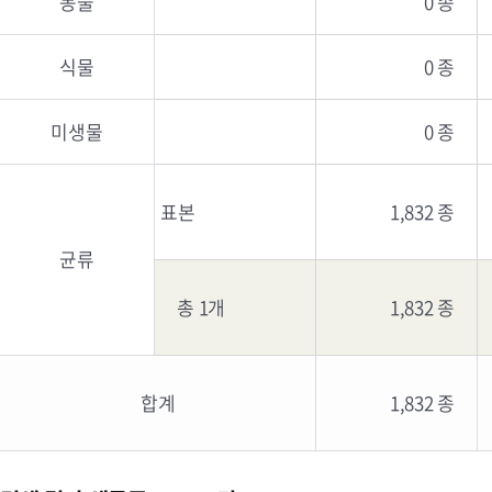
동물
0 종
식물
0 종
미생물
0 종
표본
1,832 종
균류
총 1개
1,832 종
합계
1,832 종