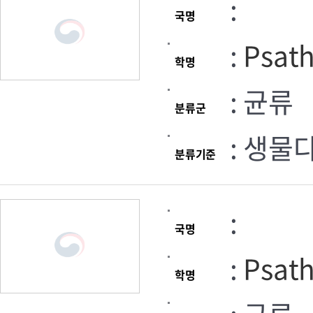
:
국명
:
Psath
학명
: 균류
분류군
: 생물
분류기준
:
국명
:
Psath
학명