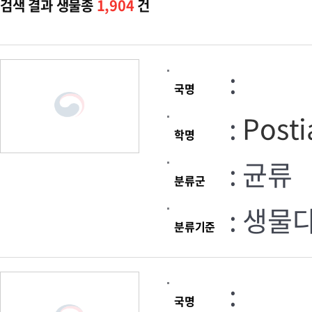
검색 결과 생물종
1,904
건
:
국명
:
Posti
학명
: 균류
분류군
: 생물
분류기준
:
국명