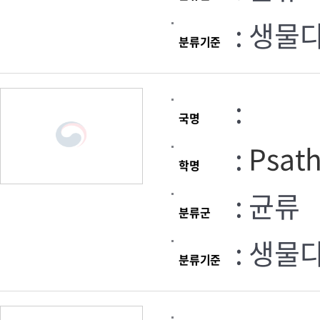
: 생물
분류기준
:
국명
:
Psath
학명
: 균류
분류군
: 생물
분류기준