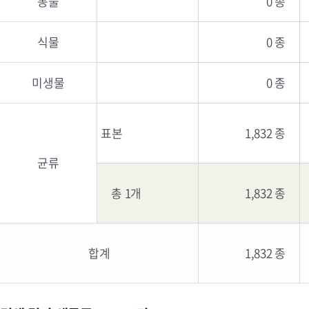
동물
0 종
식물
0 종
미생물
0 종
표본
1,832 종
균류
총 1개
1,832 종
합계
1,832 종