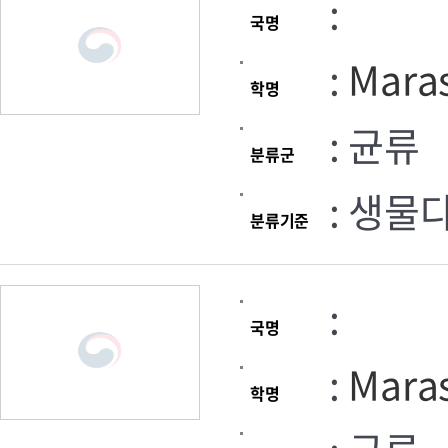
:
국명
:
Maras
학명
: 균류
분류군
: 생물
분류기준
:
국명
:
Maras
학명