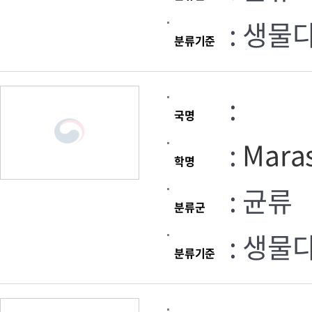
: 생물
분류기준
:
국명
:
Maras
학명
: 균류
분류군
: 생물
분류기준