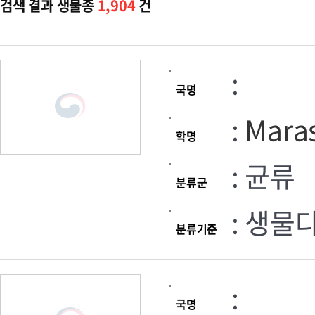
검색 결과 생물종
1,904
건
:
국명
:
Maras
학명
: 균류
분류군
: 생물
분류기준
:
국명