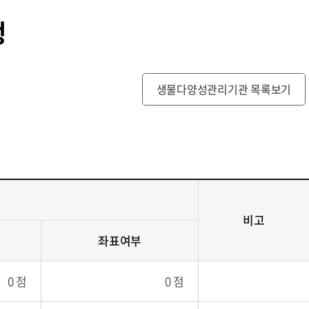
행
생물다양성관리기관 목록보기
비고
좌표여부
0 점
0 점