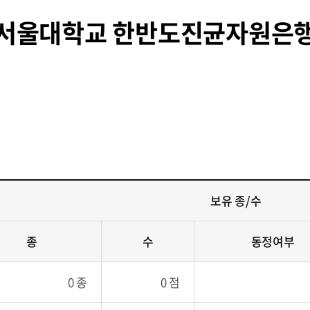
서울대학교 한반도진균자원은
보유 종/수
종
수
동정여부
0 종
0 점