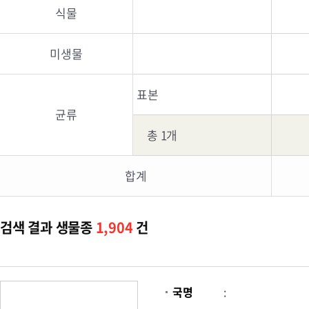
식물
미생물
표본
균류
총 1개
합계
검색 결과 생물종
1,904
건
국명
: