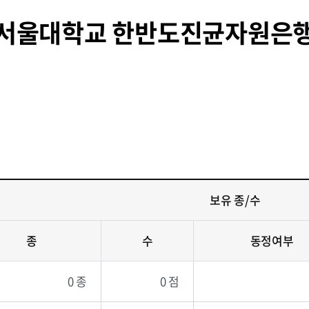
서울대학교 한반도진균자원은
보유 종/수
종
수
동정여부
0 종
0 점