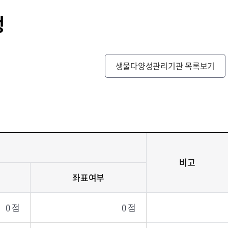
행
생물다양성관리기관 목록보기
비고
좌표여부
0 점
0 점