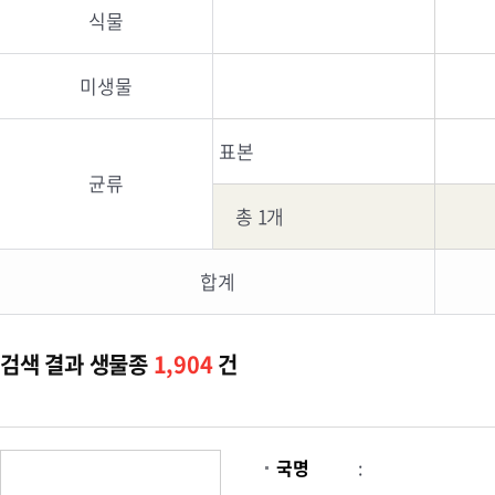
식물
미생물
표본
균류
총 1개
합계
검색 결과 생물종
1,904
건
국명
: