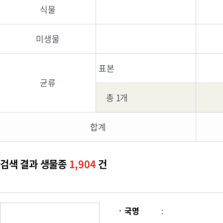
식물
미생물
표본
균류
총 1개
합계
검색 결과 생물종
1,904
건
국명
: