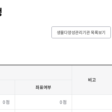
행
생물다양성관리기관 목록보기
비고
좌표여부
0 점
0 점