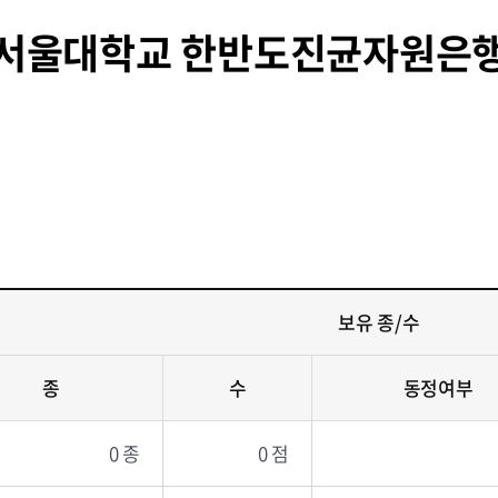
서울대학교 한반도진균자원은
보유 종/수
종
수
동정여부
0 종
0 점