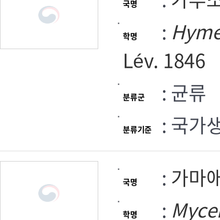
국명
:
Hyme
학명
Lév. 1846
: 균류
분류군
: 국가
분류기준
:
가마
국명
:
Myce
학명