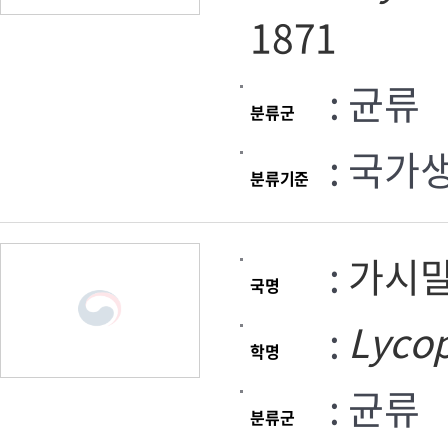
1871
: 균류
분류군
: 국가
분류기준
:
가시
국명
:
Lyco
학명
: 균류
분류군