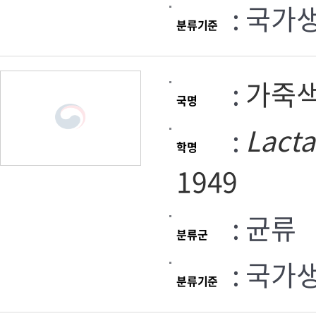
: 국가
분류기준
:
가죽
국명
:
Lacta
학명
1949
: 균류
분류군
: 국가
분류기준