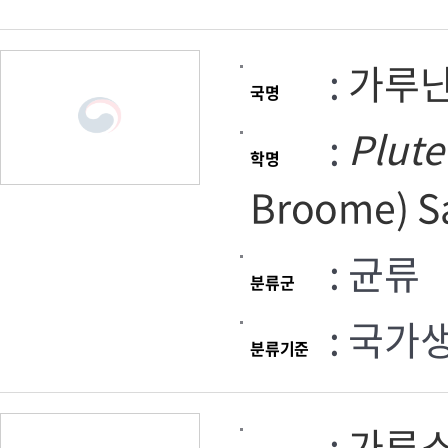
:
가루
국명
:
Plute
학명
Broome) S
: 균류
분류군
: 국가
분류기준
:
가루