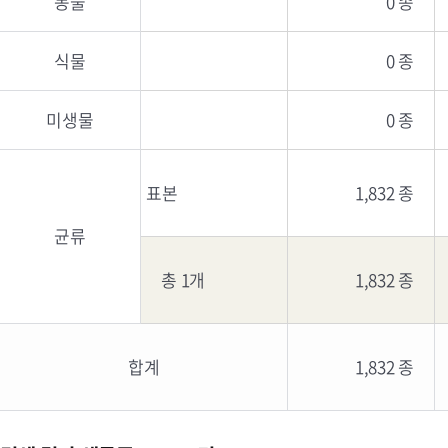
동물
0 종
식물
0 종
미생물
0 종
표본
1,832 종
균류
총 1개
1,832 종
합계
1,832 종