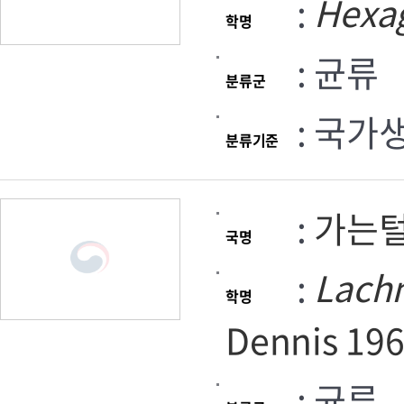
:
Hexa
학명
: 균류
분류군
: 국가
분류기준
:
가는
국명
:
Lachn
학명
Dennis 19
: 균류