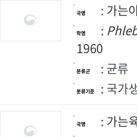
:
가는
국명
:
Phleb
학명
1960
: 균류
분류군
: 국가
분류기준
:
가는
국명