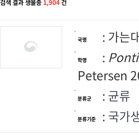
검색 결과 생물종
1,904
건
:
가는
국명
:
Pont
학명
Petersen 2
: 균류
분류군
: 국가
분류기준