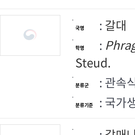
:
갈대
국명
:
Phra
학명
Steud.
: 관속
분류군
: 국가
분류기준
:
갈매