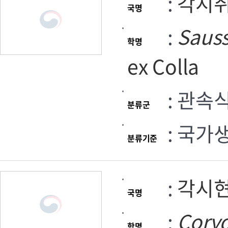
:
각시
국명
:
Saus
학명
ex Colla
: 관속
분류군
: 국가
분류기준
:
각시
국명
:
Coryd
학명