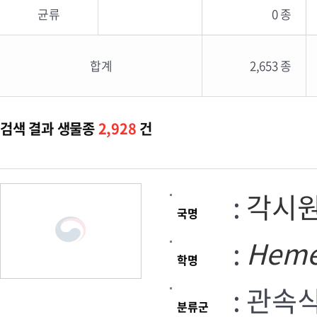
균류
0 종
합계
2,653 종
검색 결과 생물종
2,928
건
:
각시
국명
:
Hemer
학명
: 관속
분류군