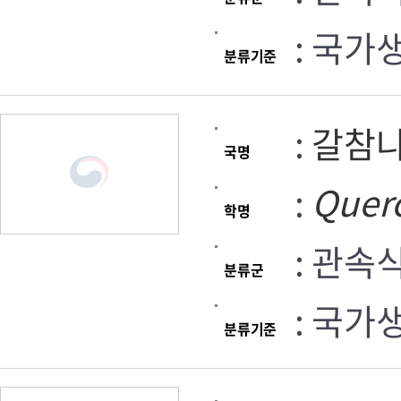
: 국가
분류기준
:
갈참
국명
:
Quer
학명
: 관속
분류군
: 국가
분류기준