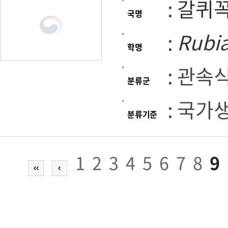
:
갈퀴
국명
:
Rubi
학명
: 관속
분류군
: 국가
분류기준
1
2
3
4
5
6
7
8
9