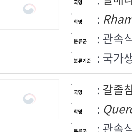
국명
:
Rham
학명
: 관속
분류군
: 국가
분류기준
:
갈졸
국명
:
Quer
학명
: 관속
분류군