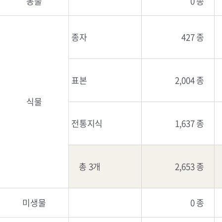
동물
0 종
종자
427 종
표본
2,004 종
식물
전통지식
1,637 종
총 3개
2,653 종
미생물
0 종