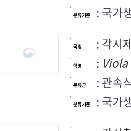
: 국가
분류기준
:
각시
국명
:
Viola
학명
: 관속
분류군
: 국가
분류기준