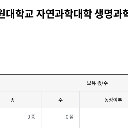
원대학교 자연과학대학 생명과
보유 종/수
종
수
동정여부
0 종
0 점