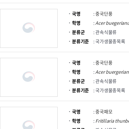
국명
:
중국단풍
학명
:
Acer
buegerian
분류군
: 관속식물류
분류기준
: 국가생물종목록
국명
:
중국단풍
학명
:
Acer
buergeria
분류군
: 관속식물류
분류기준
: 국가생물종목록
국명
:
중국패모
학명
:
Fritillaria
thunbe