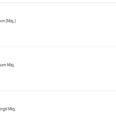
um
(Miq.)
num
Miq.
rgii
Miq.