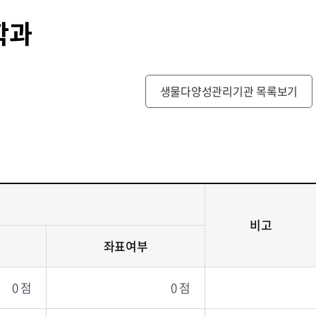
학과
생물다양성관리기관 목록보기
비고
좌표여부
0 점
0 점