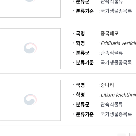
분류군
: 관속식물류
분류기준
: 국가생물종목록
국명
:
중국패모
학명
:
Fritillaria
vertici
분류군
: 관속식물류
분류기준
: 국가생물종목록
국명
:
중나리
학명
:
Lilium
leichtlinii
분류군
: 관속식물류
분류기준
: 국가생물종목록