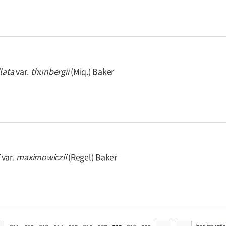
llata
var.
thunbergii
(Miq.) Baker
var.
maximowiczii
(Regel) Baker