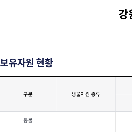
강
보유자원 현황
구분
생물자원 종류
동물