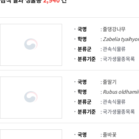
국명
:
줄댕강나무
학명
:
Zabelia
tyaihyon
분류군
: 관속식물류
분류기준
: 국가생물종목록
국명
:
줄딸기
학명
:
Rubus
oldhamii
분류군
: 관속식물류
분류기준
: 국가생물종목록
국명
:
줄바꽃