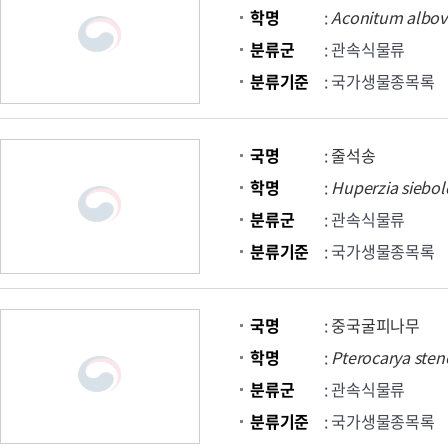
학명
:
Aconitum
albov
분류군
: 관속식물류
분류기준
: 국가생물종목록
국명
:
줄석송
학명
:
Huperzia
siebol
분류군
: 관속식물류
분류기준
: 국가생물종목록
국명
:
중국굴피나무
학명
:
Pterocarya
sten
분류군
: 관속식물류
분류기준
: 국가생물종목록