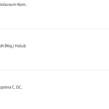
iolaceum
Kom.
dii
(Miq.) Holub
optera
C. DC.