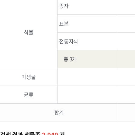
종자
표본
식물
전통지식
총 3개
미생물
균류
합계
검색 결과 생물종
2,940
건