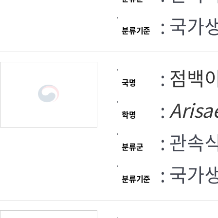
: 국가
분류기준
:
점백
국명
:
Aris
학명
: 관속
분류군
: 국가
분류기준