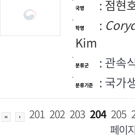
:
점현
국명
:
Coryd
학명
Kim
: 관속
분류군
: 국가
분류기준
201
202
203
204
205
페이지,