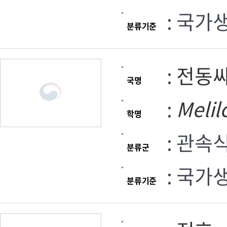
: 국가
분류기준
:
전동
국명
:
Melil
학명
: 관속
분류군
: 국가
분류기준