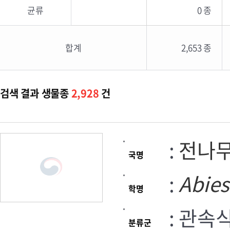
균류
0 종
합계
2,653 종
검색 결과 생물종
2,928
건
:
전나
국명
:
Abies
학명
: 관속
분류군