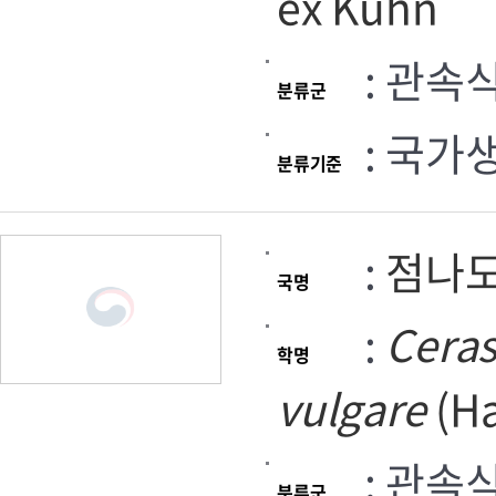
ex Kuhn
: 관속
분류군
: 국가
분류기준
:
점나
국명
:
Cera
학명
vulgare
(Ha
: 관속
분류군