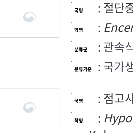
:
절단
국명
:
Ence
학명
: 관속
분류군
: 국가
분류기준
:
점고
국명
:
Hypo
학명