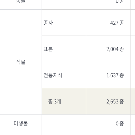
동물
0 종
종자
427 종
표본
2,004 종
식물
전통지식
1,637 종
총 3개
2,653 종
미생물
0 종