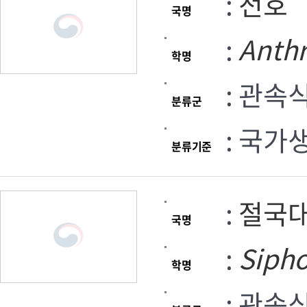
:
전호
국명
:
Anthr
학명
: 관속
분류군
: 국가
분류기준
:
절국
국명
:
Siph
학명
: 관속