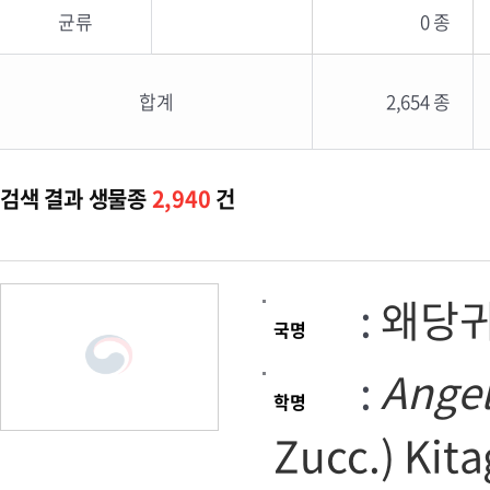
균류
0 종
합계
2,654 종
검색 결과 생물종
2,940
건
:
왜당
국명
:
Angel
학명
Zucc.) Kita