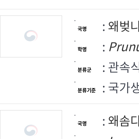
:
왜벚
국명
:
Prun
학명
: 관속
분류군
: 국가
분류기준
:
왜솜
국명