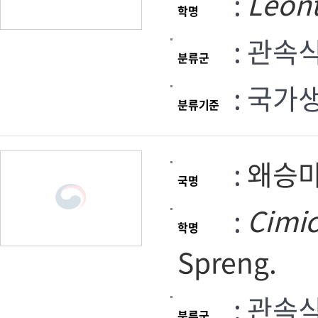
:
Leon
학명
: 관속
분류군
: 국가
분류기준
:
왜승
국명
:
Cimic
학명
Spreng.
: 관속
분류군