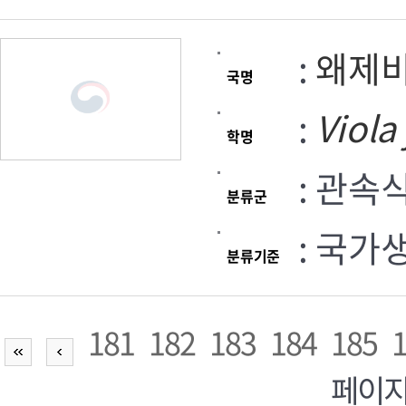
:
왜제
국명
:
Viola
학명
: 관속
분류군
: 국가
분류기준
181
182
183
184
185
페이지,