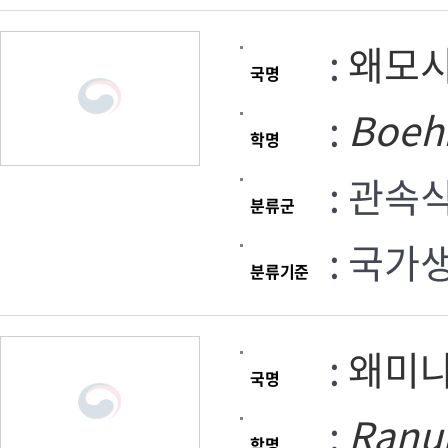
:
왜모
국명
:
Boeh
학명
: 관속
분류군
: 국가
분류기준
:
왜미
국명
:
Ranu
학명