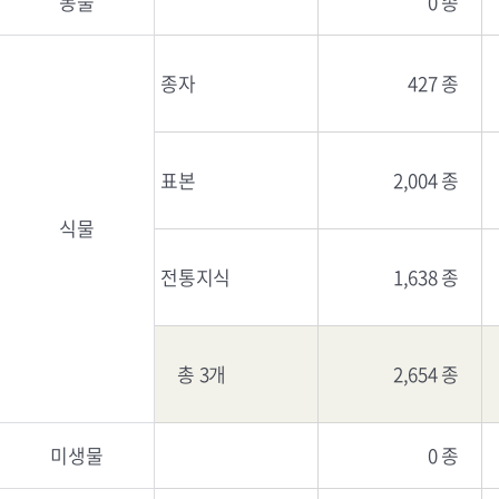
동물
0 종
종자
427 종
표본
2,004 종
식물
전통지식
1,638 종
총 3개
2,654 종
미생물
0 종