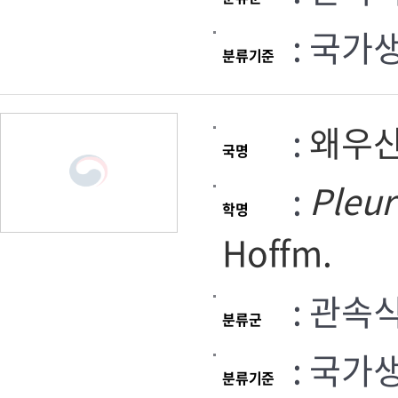
: 국가
분류기준
:
왜우
국명
:
Pleu
학명
Hoffm.
: 관속
분류군
: 국가
분류기준