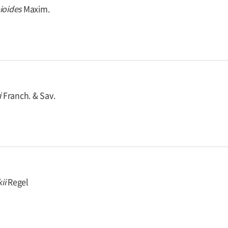
ioides
Maxim.
i
Franch. & Sav.
ii
Regel