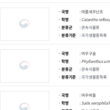
국명
:
여름새우난초
학명
:
Calanthe
reflex
분류군
: 관속식물류
분류기준
: 국가생물종목록
국명
:
여우구슬
학명
:
Phyllanthus
uri
분류군
: 관속식물류
분류기준
: 국가생물종목록
국명
:
여우버들
학명
:
Salix
xerophila
F