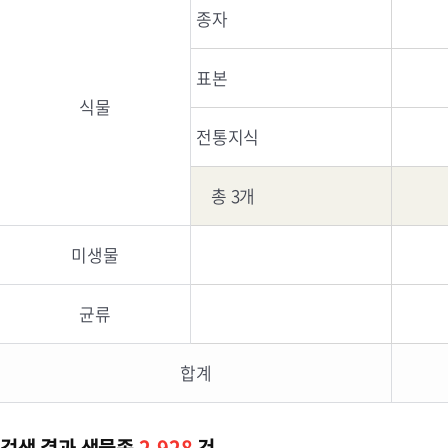
종자
표본
식물
전통지식
총 3개
미생물
균류
합계
검색 결과 생물종
2,928
건