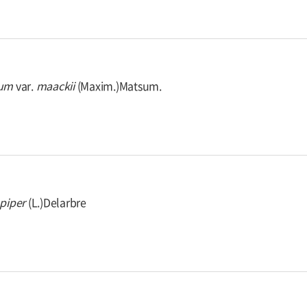
cum
var.
maackii
(Maxim.)Matsum.
piper
(L.)Delarbre