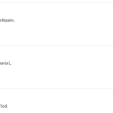
a
Maxim.
naria
L.
lod.