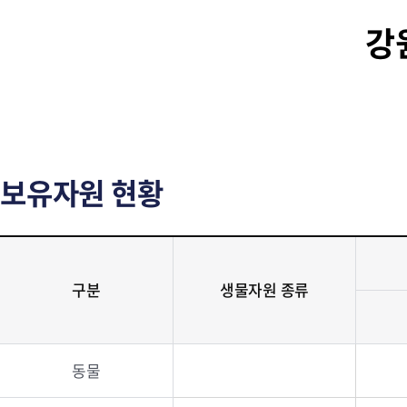
강
보유자원 현황
구분
생물자원 종류
동물