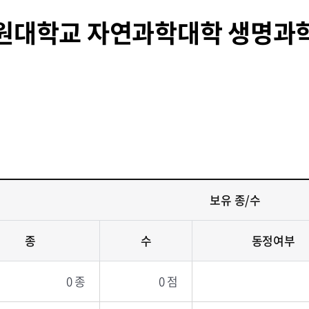
원대학교 자연과학대학 생명과
보유 종/수
종
수
동정여부
0 종
0 점