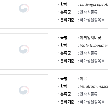
학명
:
Ludwigia
epilob
분류군
: 관속식물류
분류기준
: 국가생물종목록
국명
:
여뀌잎제비꽃
학명
:
Viola
thibaudier
분류군
: 관속식물류
분류기준
: 국가생물종목록
국명
:
여로
학명
:
Veratrum
maack
분류군
: 관속식물류
분류기준
: 국가생물종목록