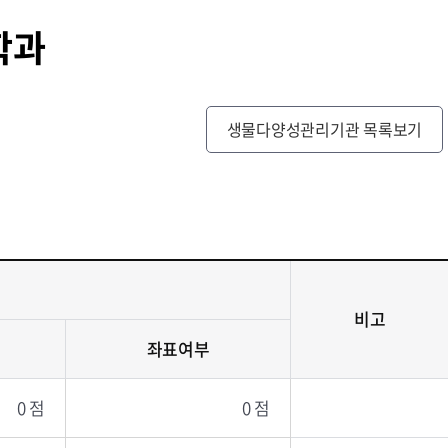
학과
생물다양성관리기관 목록보기
비고
좌표여부
0 점
0 점