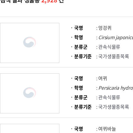
국명
:
엉겅퀴
학명
:
Cirsium
japoni
분류군
: 관속식물류
분류기준
: 국가생물종목록
국명
:
여뀌
학명
:
Persicaria
hydro
분류군
: 관속식물류
분류기준
: 국가생물종목록
국명
:
여뀌바늘