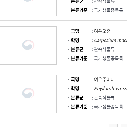
분류군
: 관속식물류
분류기준
: 국가생물종목록
국명
:
여우오줌
학명
:
Carpesium
mac
분류군
: 관속식물류
분류기준
: 국가생물종목록
국명
:
여우주머니
학명
:
Phyllanthus
uss
분류군
: 관속식물류
분류기준
: 국가생물종목록