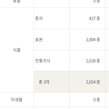
동물
0 종
종자
427 종
표본
2,004 종
식물
전통지식
1,638 종
총 3개
2,654 종
미생물
0 종