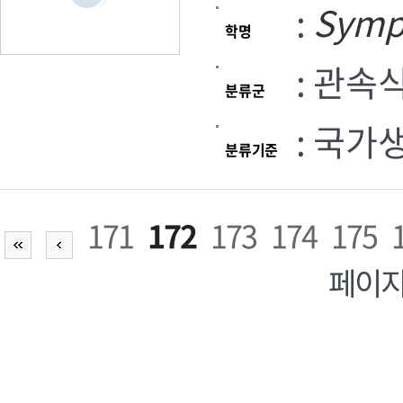
:
Symp
학명
: 관속
분류군
: 국가
분류기준
171
172
173
174
175
페이지,