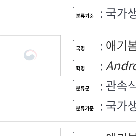
: 국가
분류기준
:
애기
국명
:
Andr
학명
: 관속
분류군
: 국가
분류기준