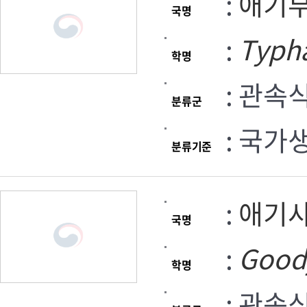
:
애기
국명
:
Typh
학명
: 관속
분류군
: 국가
분류기준
:
애기
국명
:
Good
학명
: 관속