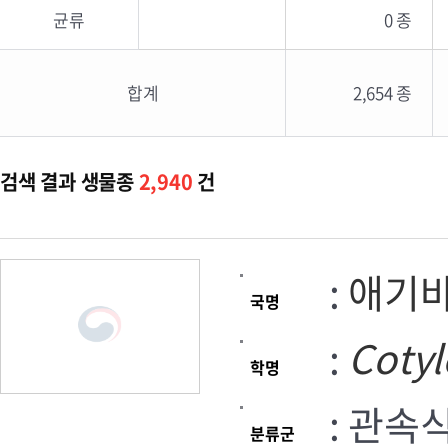
균류
0 종
합계
2,654 종
검색 결과 생물종
2,940
건
:
애기
국명
:
Coty
학명
: 관속
분류군