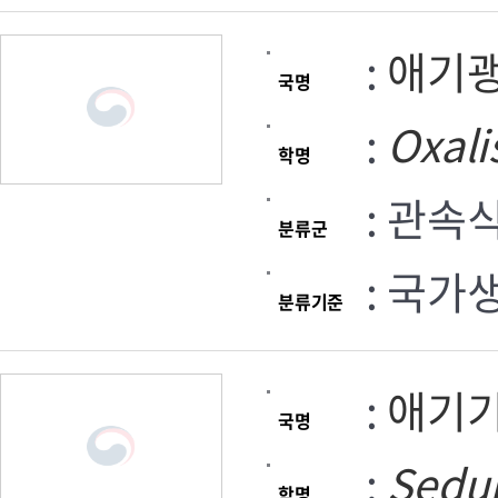
:
애기
국명
:
Oxali
학명
: 관속
분류군
: 국가
분류기준
:
애기
국명
:
Sed
학명