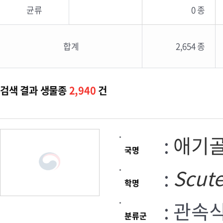
균류
0 종
합계
2,654 종
검색 결과 생물종
2,940
건
:
애기
국명
:
Scute
학명
: 관속
분류군