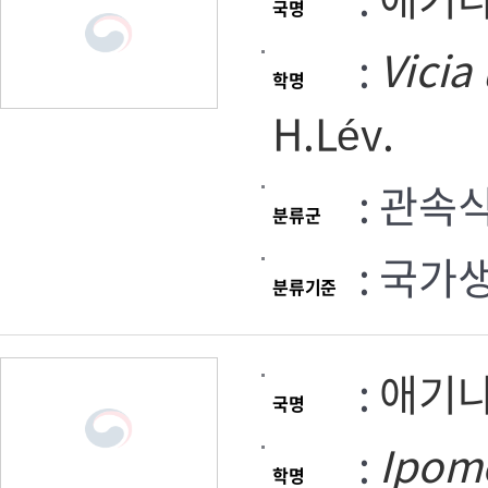
국명
:
Vicia
학명
H.Lév.
: 관속
분류군
: 국가
분류기준
:
애기
국명
:
Ipom
학명