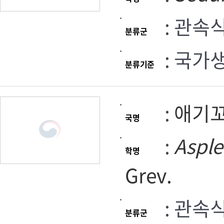
: 관속
분류군
: 국가
분류기준
:
애기
국명
:
Aspl
학명
Grev.
: 관속
분류군