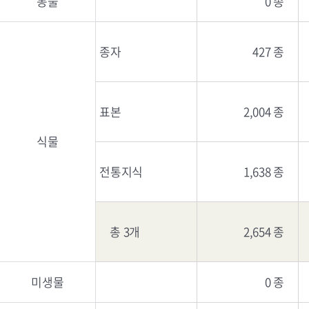
동물
0 종
종자
427 종
표본
2,004 종
식물
전통지식
1,638 종
총 3개
2,654 종
미생물
0 종