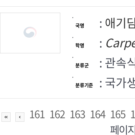
:
애기
국명
:
Carp
학명
: 관속
분류군
: 국가
분류기준
161
162
163
164
165
페이지,