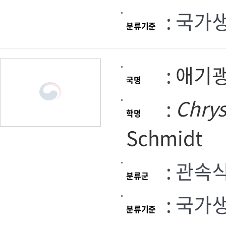
: 국가
분류기준
:
애기
국명
:
Chry
학명
Schmidt
: 관속
분류군
: 국가
분류기준