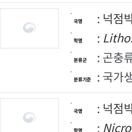
:
넉점
국명
:
Litho
학명
: 곤충
분류군
: 국가
분류기준
:
넉점
국명
:
Nicr
학명