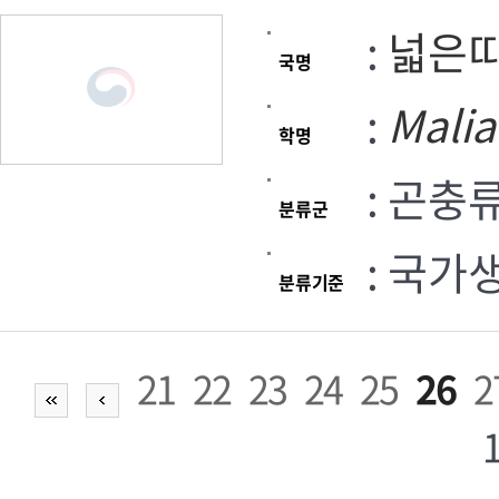
:
넓은
국명
:
Malia
학명
: 곤충
분류군
: 국가
분류기준
21
22
23
24
25
26
2