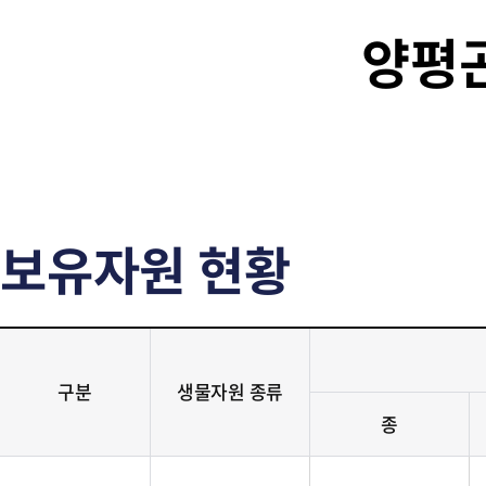
양평
보유자원 현황
구분
생물자원 종류
종