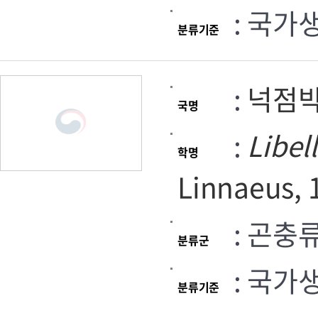
: 국가
분류기준
:
넉점
국명
:
Libel
학명
Linnaeus, 
: 곤충
분류군
: 국가
분류기준