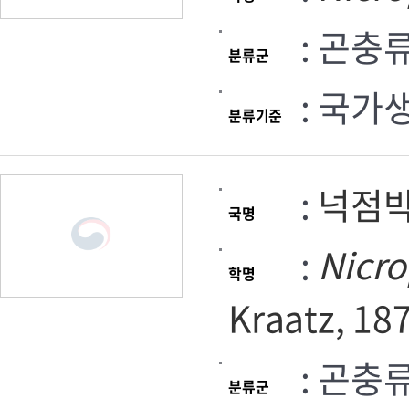
: 곤충
분류군
: 국가
분류기준
:
넉점
국명
:
Nicr
학명
Kraatz, 18
: 곤충
분류군