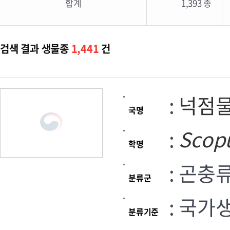
합계
1,393 종
검색 결과 생물종
1,441
건
:
넉점
국명
:
Scop
학명
: 곤충
분류군
: 국가
분류기준