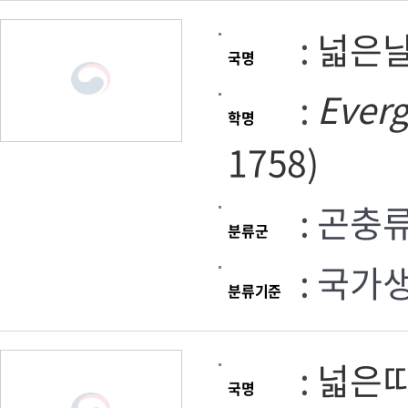
:
넓은
국명
:
Everg
학명
1758)
: 곤충
분류군
: 국가
분류기준
:
넓은
국명