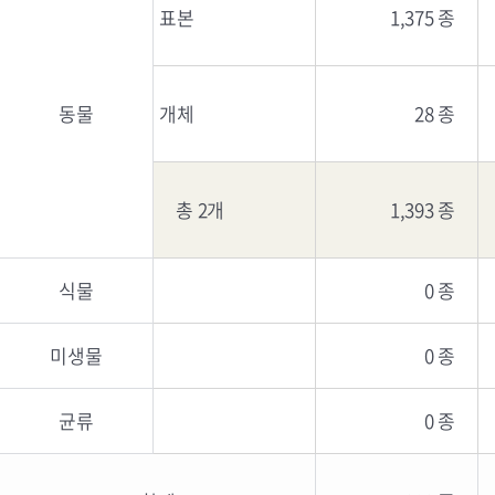
표본
1,375 종
동물
개체
28 종
총 2개
1,393 종
식물
0 종
미생물
0 종
균류
0 종