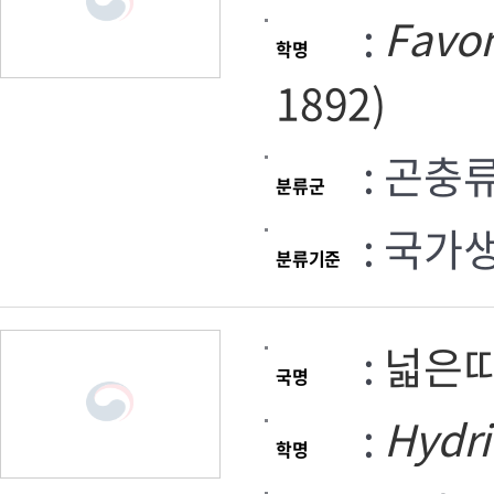
:
Favo
학명
1892)
: 곤충
분류군
: 국가
분류기준
:
넓은
국명
:
Hydri
학명