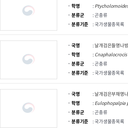
학명
:
Ptycholomoide
분류군
: 곤충류
분류기준
: 국가생물종목록
국명
:
날개검은들명나
학명
:
Cnaphalocrocis
분류군
: 곤충류
분류기준
: 국가생물종목록
국명
:
날개검은부채명
학명
:
Eulophopalpia
분류군
: 곤충류
분류기준
: 국가생물종목록