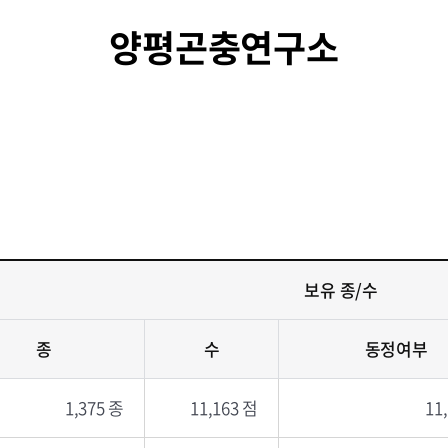
양평곤충연구소
보유 종/수
종
수
동정여부
1,375 종
11,163 점
11