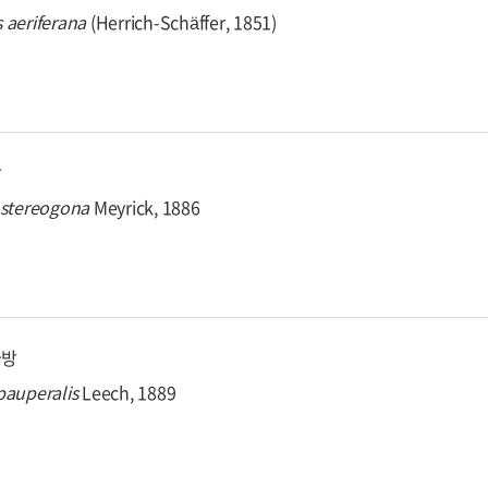
s
aeriferana
(Herrich-Schäffer, 1851)
방
stereogona
Meyrick, 1886
나방
pauperalis
Leech, 1889