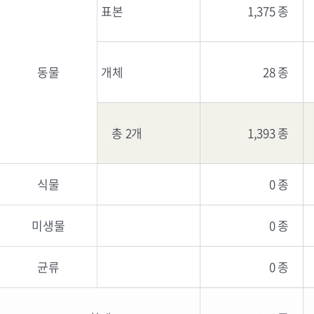
표본
1,375 종
동물
개체
28 종
총 2개
1,393 종
식물
0 종
미생물
0 종
균류
0 종