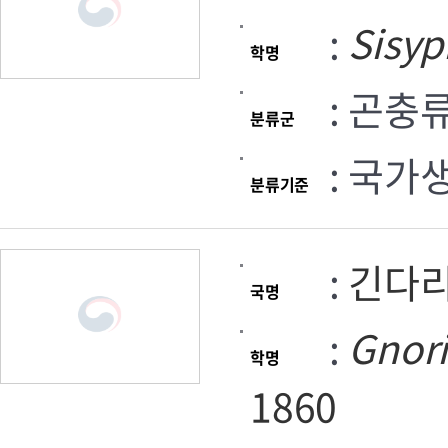
:
Sisy
학명
: 곤충
분류군
: 국가
분류기준
:
긴다
국명
:
Gnor
학명
1860