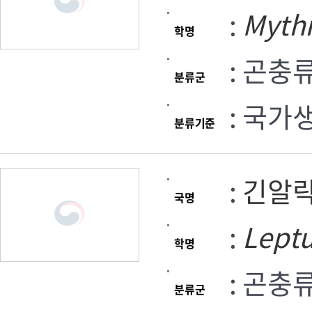
:
Myth
학명
: 곤충
분류군
: 국가
분류기준
:
긴알
국명
:
Lept
학명
: 곤충
분류군