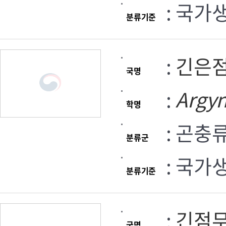
: 국가
분류기준
:
긴은
국명
:
Argyn
학명
: 곤충
분류군
: 국가
분류기준
:
긴점
국명