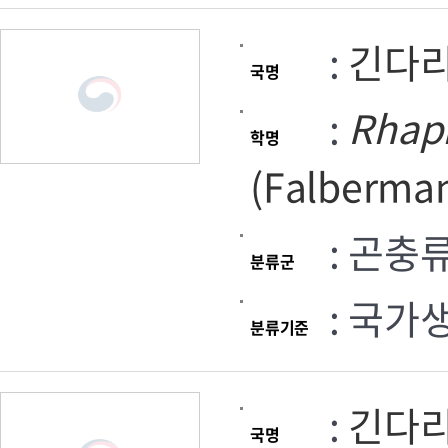
:
긴다
국명
:
Rhap
학명
(Falberman
: 곤충
분류군
: 국가
분류기준
:
긴다
국명