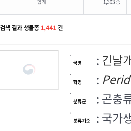
합계
1,393 종
검색 결과 생물종
1,441
건
:
긴날
국명
:
Perid
학명
: 곤충
분류군
: 국가
분류기준