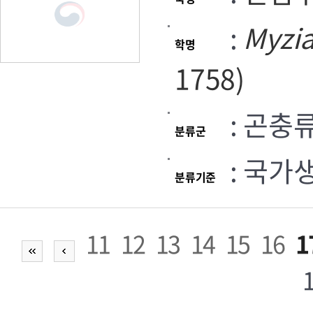
:
Myzi
학명
1758)
: 곤충
분류군
: 국가
분류기준
11
12
13
14
15
16
1