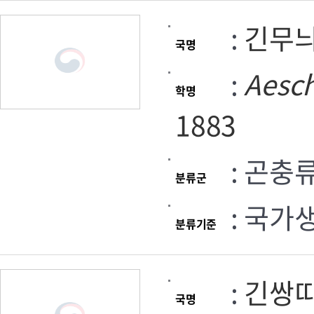
:
긴무
국명
:
Aesc
학명
1883
: 곤충
분류군
: 국가
분류기준
:
긴쌍
국명