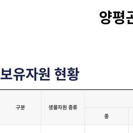
양평
보유자원 현황
구분
생물자원 종류
종