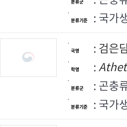
분류군
: 국가
분류기준
:
검은
국명
:
Athet
학명
: 곤충
분류군
: 국가
분류기준