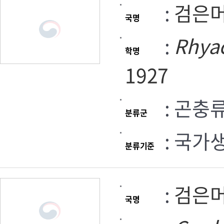
:
검은
국명
:
Rhya
학명
1927
: 곤충
분류군
: 국가
분류기준
:
검은
국명