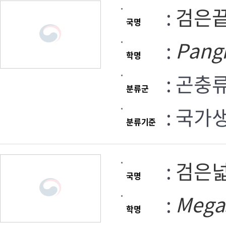
:
검은
국명
:
Pang
학명
: 곤충
분류군
: 국가
분류기준
:
검은
국명
:
Meg
학명