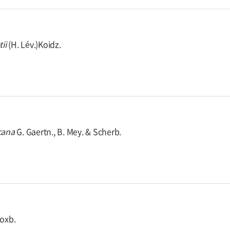
ii
(H. Lév.)Koidz.
cana
G. Gaertn., B. Mey. & Scherb.
Roxb.