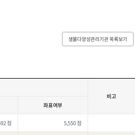
생물다양성관리기관 목록보기
비고
좌표여부
692 점
5,550 점