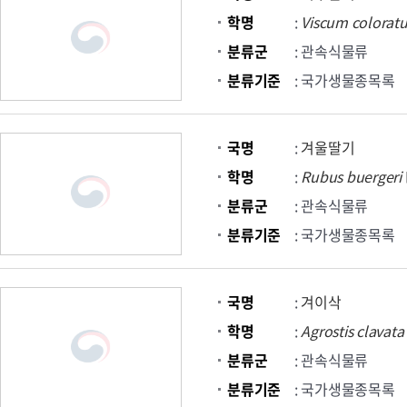
학명
:
Viscum
colorat
분류군
: 관속식물류
분류기준
: 국가생물종목록
국명
:
겨울딸기
학명
:
Rubus
buergeri
분류군
: 관속식물류
분류기준
: 국가생물종목록
국명
:
겨이삭
학명
:
Agrostis
clavata
분류군
: 관속식물류
분류기준
: 국가생물종목록