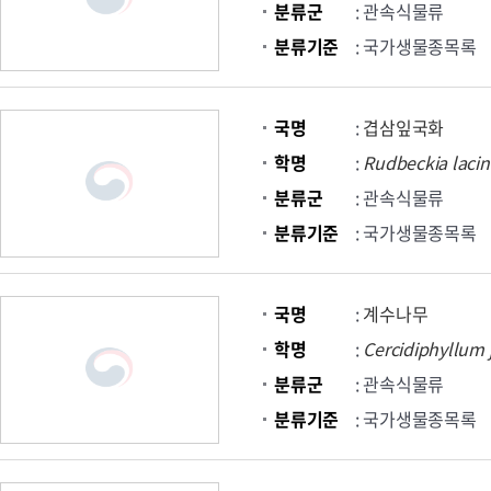
분류군
: 관속식물류
분류기준
: 국가생물종목록
국명
:
겹삼잎국화
학명
:
Rudbeckia
lacin
분류군
: 관속식물류
분류기준
: 국가생물종목록
국명
:
계수나무
학명
:
Cercidiphyllum
분류군
: 관속식물류
분류기준
: 국가생물종목록