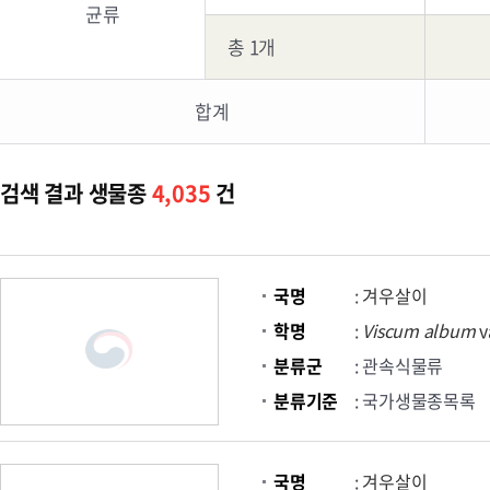
균류
총 1개
합계
검색 결과 생물종
4,035
건
국명
:
겨우살이
학명
:
Viscum
album
v
분류군
: 관속식물류
분류기준
: 국가생물종목록
국명
:
겨우살이