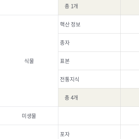
총 1개
핵산 정보
종자
식물
표본
전통지식
총 4개
미생물
포자