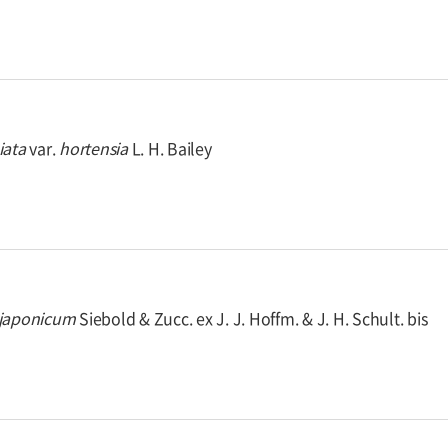
iata
var.
hortensia
L. H. Bailey
japonicum
Siebold & Zucc. ex J. J. Hoffm. & J. H. Schult. bis