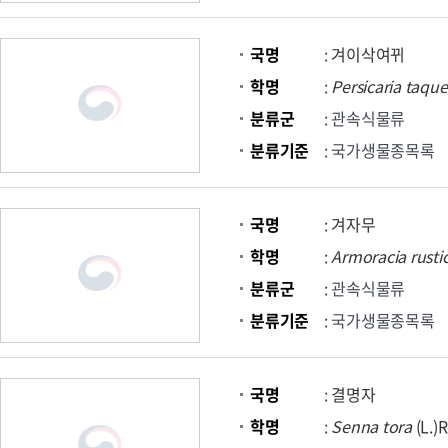
국명
:
겨이삭여뀌
학명
:
Persicaria
taquet
분류군
: 관속식물류
분류기준
: 국가생물종목록
국명
:
겨자무
학명
:
Armoracia
rusti
분류군
: 관속식물류
분류기준
: 국가생물종목록
국명
:
결명자
학명
:
Senna
tora
(L.)