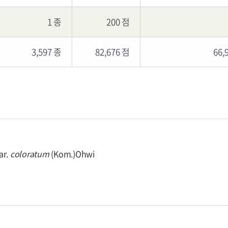
1 종
200 점
3,597 종
82,676 점
66,
ar.
coloratum
(Kom.)Ohwi