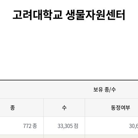
고려대학교 생물자원센터
보유 종/수
종
수
동정여부
772 종
33,305 점
30,