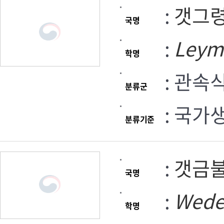
:
갯그
국명
:
Leym
학명
: 관속
분류군
: 국가
분류기준
:
갯금
국명
:
Wede
학명