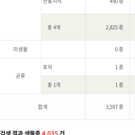
전통지식
490 종
총 4개
2,825 종
미생물
0 종
포자
1 종
균류
총 1개
1 종
합계
3,597 종
검색 결과 생물종
4,035
건