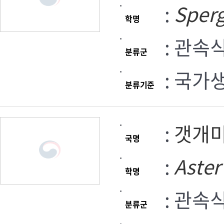
:
Sperg
학명
: 관속
분류군
: 국가
분류기준
:
갯개
국명
:
Aster
학명
: 관속
분류군