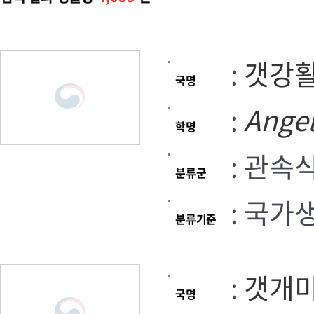
:
갯강
국명
:
Angel
학명
: 관속
분류군
: 국가
분류기준
:
갯개
국명