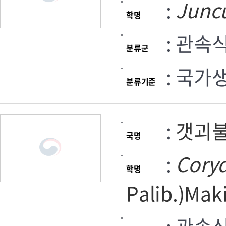
:
Junc
학명
: 관속
분류군
: 국가
분류기준
:
갯괴
국명
:
Coryd
학명
Palib.)Mak