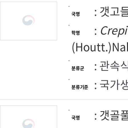
:
갯고
국명
:
Crepi
학명
(Houtt.)Na
: 관속
분류군
: 국가
분류기준
:
갯골
국명