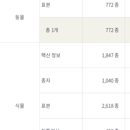
표본
772 종
동물
총 1개
772 종
핵산 정보
1,847 종
종자
1,040 종
식물
표본
2,618 종