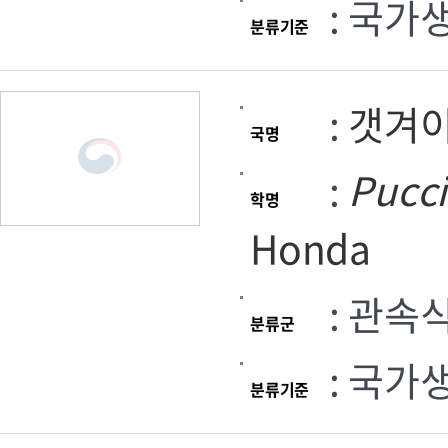
: 국가
분류기준
:
갯겨
국명
:
Pucci
학명
Honda
: 관속
분류군
: 국가
분류기준