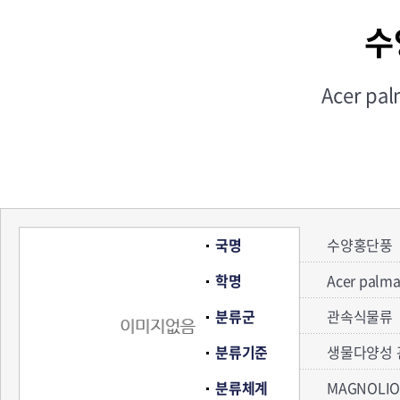
수
Acer pa
국명
수양홍단풍
학명
Acer palm
분류군
관속식물류
분류기준
생물다양성 
분류체계
MAGNOLIO