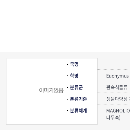
국명
학명
Euonymus f
분류군
관속식물류
분류기준
생물다양성 
분류체계
MAGNOLIO
나무속)