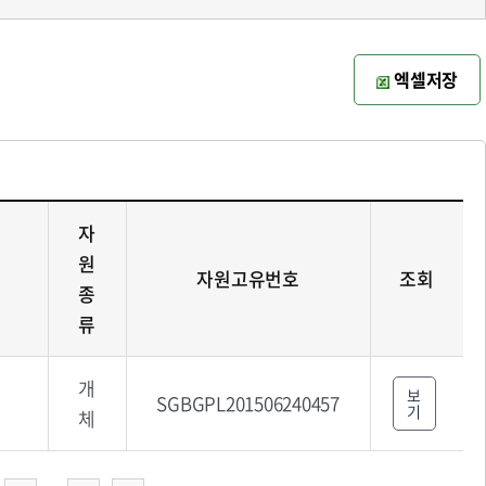
엑셀저장
자
원
자원고유번호
조회
종
류
개
보
SGBGPL201506240457
기
체