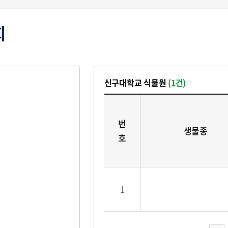
회
신구대학교 식물원
(1건)
번
생물종
호
1