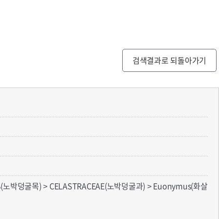
검색결과로 되돌아가기
S(노박덩굴목) > CELASTRACEAE(노박덩굴과) > Euonymus(화살