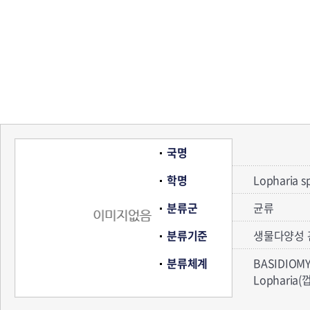
국명
학명
Lopharia sp
분류군
균류
분류기준
생물다양성 
분류체계
BASIDIOM
Lopharia