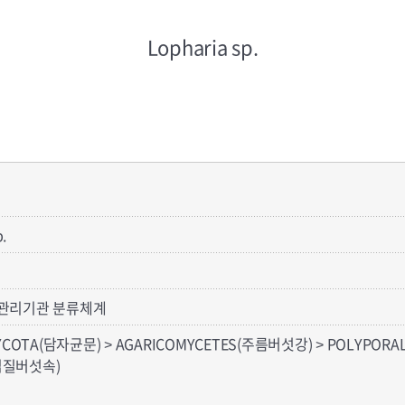
Lopharia sp.
.
관리기관 분류체계
YCOTA(담자균문) > AGARICOMYCETES(주름버섯강) > POLYPO
(껍질버섯속)