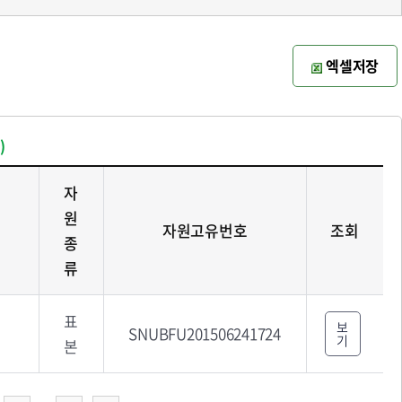
엑셀저장
)
자
원
자원고유번호
조회
종
류
표
보
SNUBFU201506241724
기
본