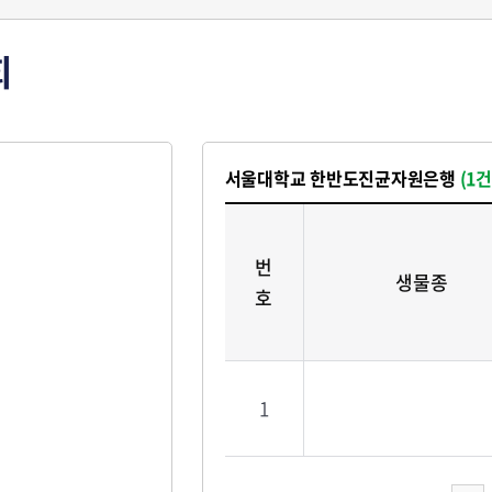
회
서울대학교 한반도진균자원은행
(1건
번
생물종
호
1