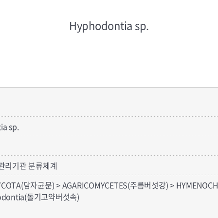
Hyphodontia sp.
a sp.
관리기관 분류체계
YCOTA(담자균문) > AGARICOMYCETES(주름버섯강) > HYMENO
hodontia(돌기고약버섯속)