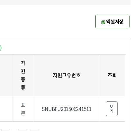
엑셀저장
)
자
원
자원고유번호
조회
종
류
표
보
SNUBFU201506241511
기
본