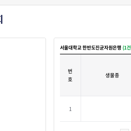
회
서울대학교 한반도진균자원은행
(1건
번
생물종
호
1