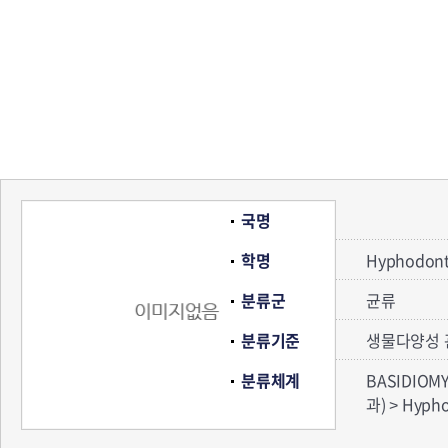
국명
학명
Hyphodonti
분류군
균류
분류기준
생물다양성 
분류체계
BASIDIOM
과) > Hyp