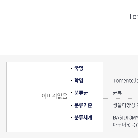
To
국명
학명
Tomentella
분류군
균류
분류기준
생물다양성 
분류체계
BASIDIOM
마귀버섯목)TH