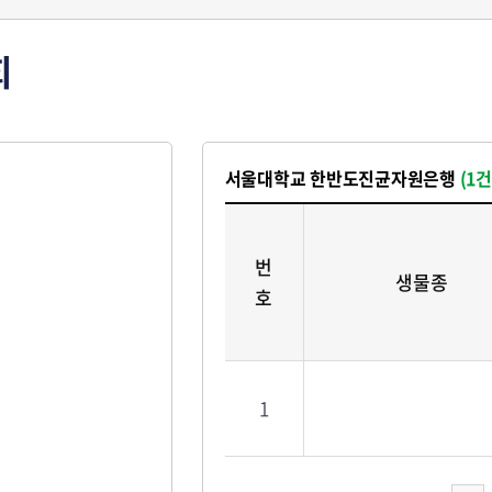
회
서울대학교 한반도진균자원은행
(1건
번
생물종
호
1