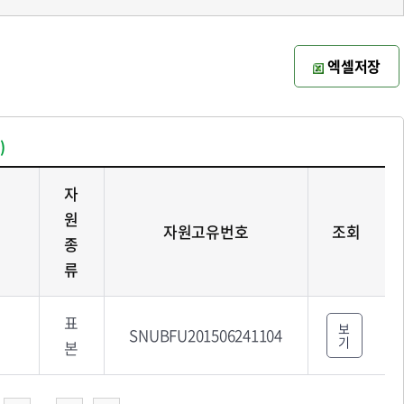
엑셀저장
)
자
원
자원고유번호
조회
종
류
표
보
SNUBFU201506241104
기
본