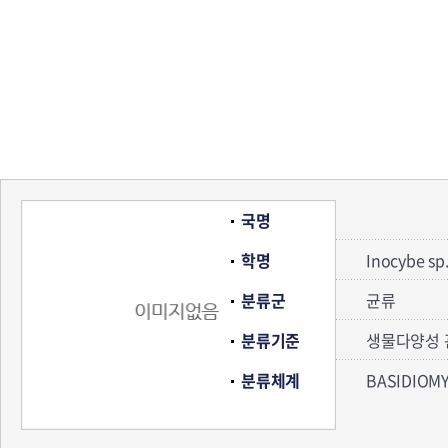
국명
학명
Inocybe sp
분류군
균류
분류기준
생물다양성 
분류체계
BASIDIOM