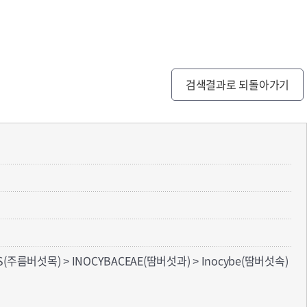
검색결과로 되돌아가기
S(주름버섯목) > INOCYBACEAE(땀버섯과) > Inocybe(땀버섯속)