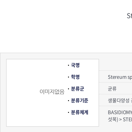
S
국명
학명
Stereum sp
분류군
균류
분류기준
생물다양성 
분류체계
BASIDIOM
섯목) > ST