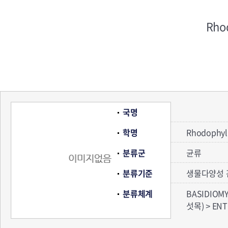
Rhod
국명
학명
Rhodophyll
분류군
균류
분류기준
생물다양성 
분류체계
BASIDIOM
섯목) > EN