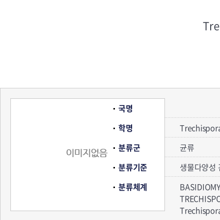
Tre
국명
학명
Trechispora
분류군
균류
분류기준
생물다양성 
분류체계
BASIDIOM
TRECHIS
Trechisp