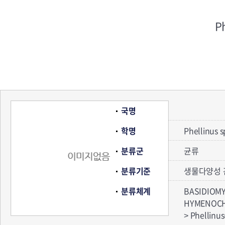
Ph
국명
학명
Phellinus s
분류군
균류
분류기준
생물다양성 
분류체계
BASIDIOM
HYMENOC
> Phellin