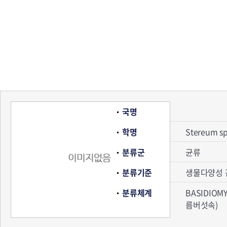
국명
학명
Stereum sp
분류군
균류
분류기준
생물다양성 
분류체계
BASIDIOM
름버섯속)