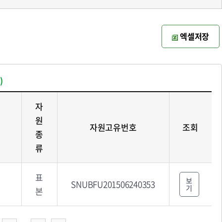
엑셀저장
)
자
원
자원고유번호
조회
종
류
표
보
SNUBFU201506240353
기
본