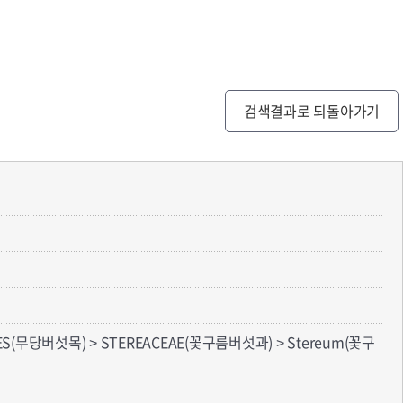
검색결과로 되돌아가기
ES(무당버섯목) > STEREACEAE(꽃구름버섯과) > Stereum(꽃구