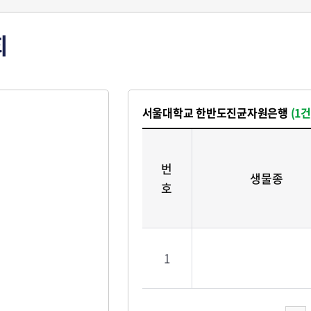
회
서울대학교 한반도진균자원은행
(1건
번
생물종
호
1