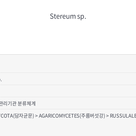
Stereum sp.
.
관리기관 분류체계
YCOTA(담자균문) > AGARICOMYCETES(주름버섯강) > RUSSULAL