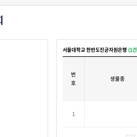
회
서울대학교 한반도진균자원은행
(1건
번
생물종
호
1