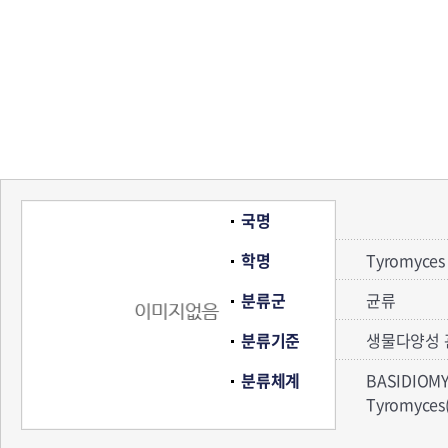
국명
학명
Tyromyces 
분류군
균류
분류기준
생물다양성 
분류체계
BASIDIOM
Tyromyce