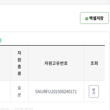
엑셀저장
)
자
원
자원고유번호
조회
종
류
표
보
SNUBFU201506240171
기
본