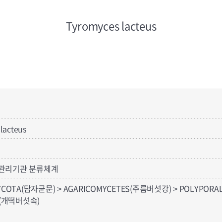
Tyromyces lacteus
lacteus
관리기관 분류체계
YCOTA(담자균문) > AGARICOMYCETES(주름버섯강) > POLYPO
s(개떡버섯속)