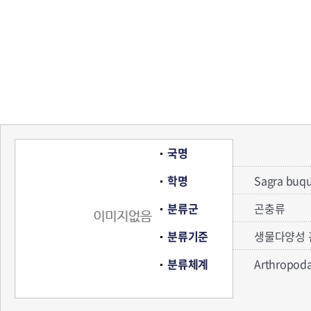
국명
학명
Sagra buqu
분류군
곤충류
분류기준
생물다양성 
분류체계
Arthropod