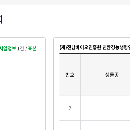
회
(재)전남바이오진흥원 친환경농생
서열정보
1건
/
표본
번호
생물종
2