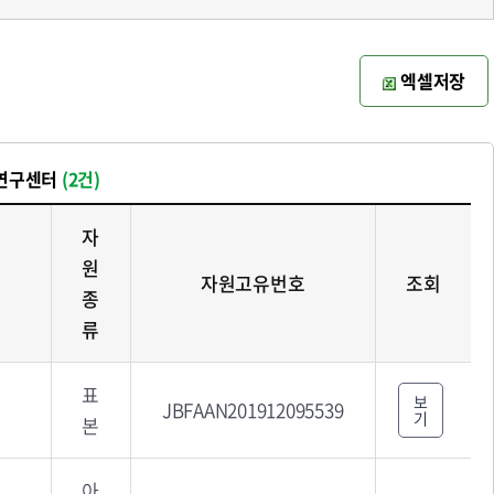
엑셀저장
명연구센터
(2건)
자
원
자원고유번호
조회
종
류
표
보
JBFAAN201912095539
기
본
아