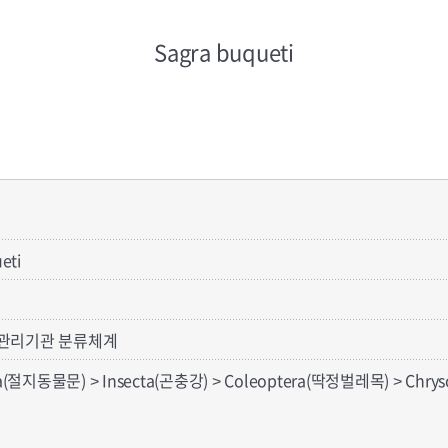
Sagra buqueti
eti
관리기관 분류체계
a(절지동물문) > Insecta(곤충강) > Coleoptera(딱정벌레목) > Chry