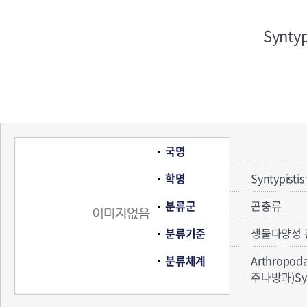
Syntyp
국명
학명
Syntypistis 
분류군
곤충류
분류기준
생물다양성 
분류체계
Arthropod
주나방과)Synt