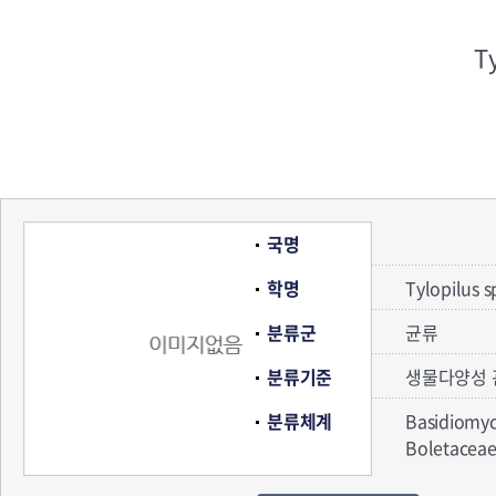
Ty
국명
학명
Tylopilus s
분류군
균류
분류기준
생물다양성 
분류체계
Basidiomy
Boletace