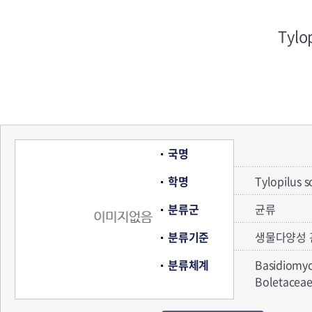
Tylo
국명
학명
Tylopilus s
분류군
균류
분류기준
생물다양성 
분류체계
Basidiomy
Boletace