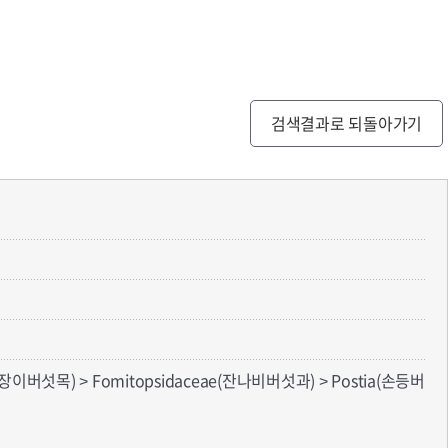
검색결과로 되돌아가기
구멍장이버섯목) > Fomitopsidaceae(잔나비버섯과) > Postia(손등버