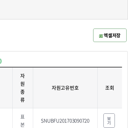
엑셀저장
)
자
원
자원고유번호
조회
종
류
표
보
SNUBFU201703090720
기
본