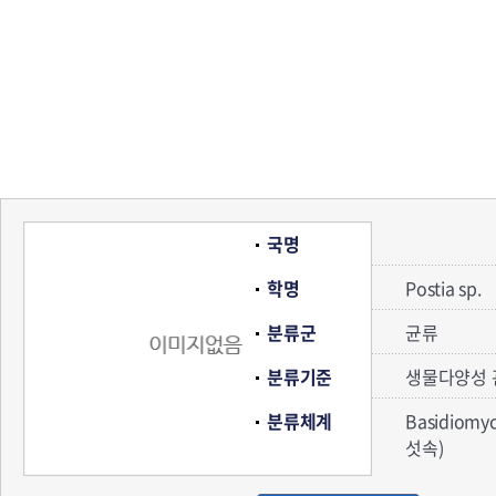
국명
학명
Postia sp.
분류군
균류
분류기준
생물다양성 
분류체계
Basidiomy
섯속)