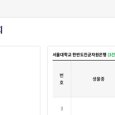
회
서울대학교 한반도진균자원은행
(3건
번
생물종
호
3