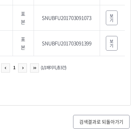
표
보
SNUBFU201703091073
기
본
표
보
SNUBFU201703091399
기
본
1
(1/1 페이지, 총 3건)
검색결과로 되돌아가기