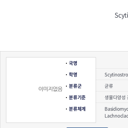
Scyt
국명
학명
Scytinostr
분류군
균류
분류기준
생물다양성 
분류체계
Basidiomy
Lachnocl