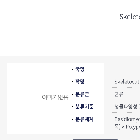
Skelet
국명
학명
Skeletocut
분류군
균류
분류기준
생물다양성 
분류체계
Basidiom
목) > Pol