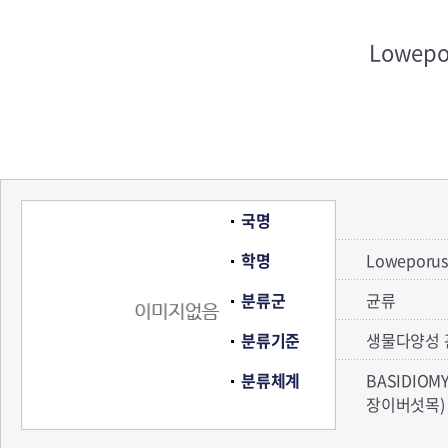
Lowepo
국명
학명
Loweporus
분류군
균류
분류기준
생물다양성 
분류체계
BASIDIOM
장이버섯목) 