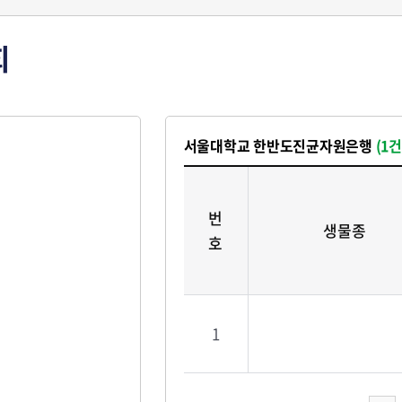
회
서울대학교 한반도진균자원은행
(1건
번
생물종
호
1