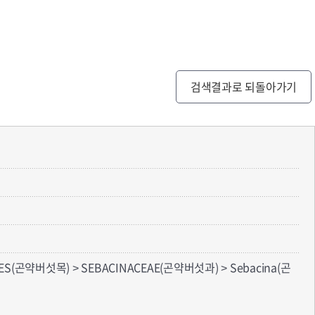
검색결과로 되돌아가기
ES(곤약버섯목) > SEBACINACEAE(곤약버섯과) > Sebacina(곤