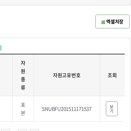
엑셀저장
)
자
원
자원고유번호
조회
종
류
표
보
SNUBFU201511171537
기
본