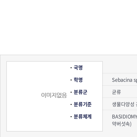
국명
학명
Sebacina s
분류군
균류
분류기준
생물다양성 
분류체계
BASIDIOM
약버섯속)