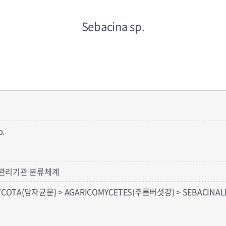
Sebacina sp.
p.
관리기관 분류체계
YCOTA(담자균문) > AGARICOMYCETES(주름버섯강) > SEBACINAL